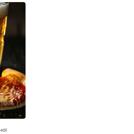
Е ТРЕНУВАННЯ. YOGA
 EPISODE 1
08:00 - 10:00
23 Травня
Організатор:
 Аутдор-зони
APOLLO NEXT
ної