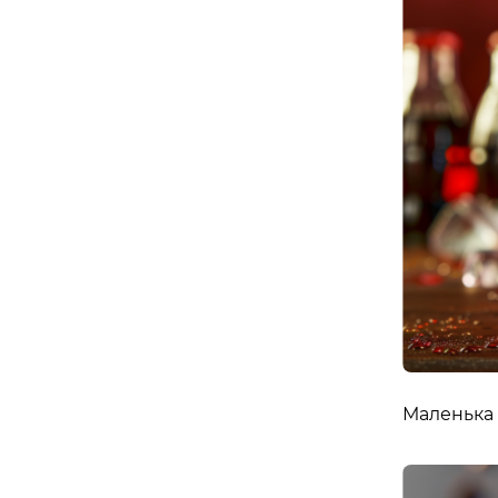
APOLLO NEXT 036 (ТЦ «СІМ’Я», КО
вулиця Семена Палія, 93А, Одеса, Одеська об
APOLLO NEXT 037 (ТРЦ «ОСТРІВ»)
вулиця Новощіпний Ряд, 2, Одеса, Одеська об
Львів
APOLLO NEXT 024 (ТРЦ VICTORIA G
вулиця Кульпарківська, 226А, Львів, Львівсь
APOLLO NEXT 034 (БЦ «ТАУРУС»)
вулиця Героїв УПА, 73б, Львів, Львівська обл
Маленька 
Житомир
APOLLO NEXT 041 (ЯРМАРОК)