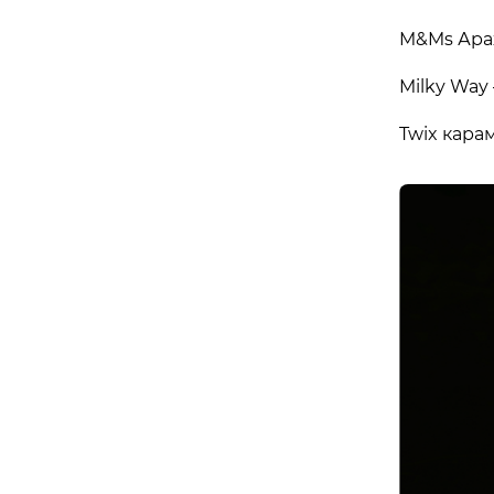
M&Ms Арах
Бориспіль
Milky Way
APOLLO NEXT 027 (ЦУМ «КИЇВСЬК
Twix кара
вулиця Київський шлях, 14ж, Бориспіль, Київ