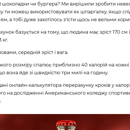
 шоколадки чи бургера? Ми вирішили зробити неве
на, 02000
яку ти можеш використовувати як шпаргалку, якщо сл
ям, а тобі дуже захотілось зʼїсти щось не вельми кори
аїна
хунок базується на тому, що людина має зріст 170 см 
РЩАГІВКА»)
 кг.
вами, середній зріст і вага.
ЕРЕМКИ)
кого розміру спалює приблизно 40 калорій на кожні
кщо вона йде зі швидкістю три милі на годину.
R, МЕТРО
дані онлайн-калькулятора перерахунку кроків у калорі
000
го на дослідженні Американського коледжу спортив
.
 02000