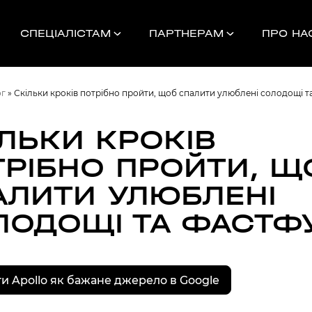
СПЕЦІАЛІСТАМ
ПАРТНЕРАМ
ПРО НА
ог
»
Скільки кроків потрібно пройти, щоб спалити улюблені солодощі т
ЛЬКИ КРОКІВ
ТРІБНО ПРОЙТИ, Щ
Найближчі 
АЛИТИ УЛЮБЛЕНІ
ЛОДОЩІ ТА ФАСТФ
УНОК
000
НДАМ, КОМАНДАМ
и Apollo як бажане джерело в Google