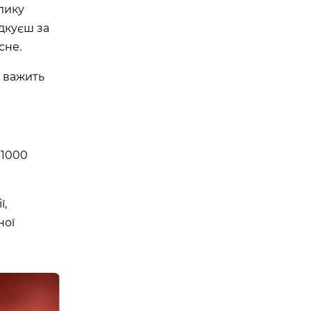
лику
ідкуєш за
сне.
і важить
 1000
ї,
ної