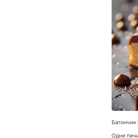
майдан Згоди, 6, Житомир, Житомирська обл
Івано-Франківськ
APOLLO NEXT 039 (WINETIME)
Південний бульвар, 25, Івано-Франківськ, Ів
область, Україна
Біла Церква
APOLLO NEXT 035 (ТРЦ «ГЕРМЕС»)
вулиця Ярослава Мудрого, 40, Біла Церква, 
Україна
Вінниця
Батончик 
APOLLO NEXT 033 (ТЦ «МАГІГРАНД»
Одне печи
вулиця Келецька, 78в, Вінниця, Вінницька об