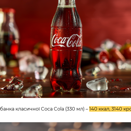
ТОВСЬКОГО)
ласть, Україна
л., Україна
ARDENS)
ка область, Україна
асть, Україна
банка класичної Coca Cola (330 мл) –
140 ккал, 3140 кро