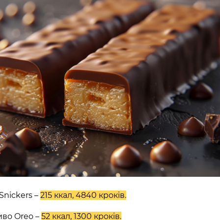
асть, Україна, 10002
ано-Франківська
Київська область,
60 секунд пам’яті
О 9:00 ми зупиняємось
Snickers –
215 ккал, 4840 кроків.
00
59
)
во Oreo –
52 ккал, 1300 кроків.
ласть, Україна