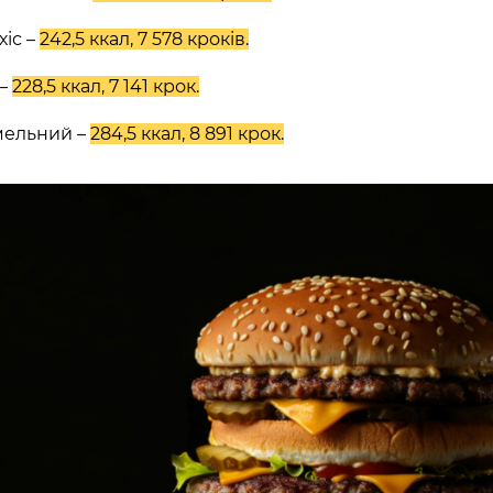
хв
сек
іс –
242,5 ккал, 7 578 кроків.
Наше право на життя, свободу
та творчість вибороли ті, хто
 –
228,5 ккал, 7 141 крок.
свої життя — віддав.
ИЙ ШЛЯХ»)
мельний –
284,5 ккал, 8 891 крок.
Ми пам’ятаємо.
ська область, Україна