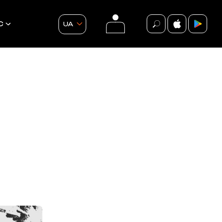
С
UA
події
ВСІ ПОДІЇ
БЕЗКОШТОВНО