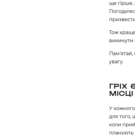
ще гірше, 
Погодьтес
призвести
Тож краще
викинути 
Пам’ятай,
увагу.
ГРІХ
МІСЦІ
У кожного
для того,
коли прий
планують 