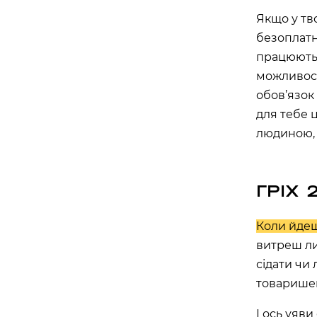
Якщо у тв
APOLLO NEXT 036 (ТЦ «СІМ’Я», КО
безоплатно
вулиця Семена Палія, 93А, Одеса, Одеська об
працюють т
APOLLO NEXT 037 (ТРЦ «ОСТРІВ»)
можливост
вулиця Новощіпний Ряд, 2, Одеса, Одеська об
обов’язок
для тебе 
Львів
людиною, 
APOLLO NEXT 024 (ТРЦ VICTORIA G
вулиця Кульпарківська, 226А, Львів, Львівсь
ГРІХ 
APOLLO NEXT 034 (БЦ «ТАУРУС»)
вулиця Героїв УПА, 73б, Львів, Львівська обл
Коли йдеш
витреш ли
сідати чи
Житомир
товаришем
APOLLO NEXT 041 (ЯРМАРОК)
І ось уяви