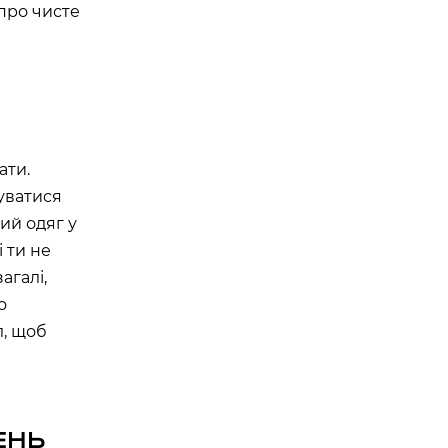
 про чисте
ати.
суватися
ий одяг у
і ти не
агалі,
о
л, щоб
ЕНЬ