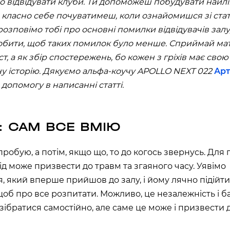
 відвідувати клуби. Ти допоможеш побудувати найл
на, 02000
 класно себе почуватимеш, коли ознайомишся зі ста
озповімо тобі про основні помилки відвідувачів залу,
аїна
бити, щоб таких помилок було менше. Сприймай мат
т, а як збір спостережень, бо кожен з гріхів має свою
РЩАГІВКА»)
у історію. Дякуємо альфа-коучу APOLLO NEXT 022
Ар
 допомогу в написанні статті.
ЕРЕМКИ)
1: САМ ВСЕ ВМІЮ
R, МЕТРО
пробую, а потім, якщо що, то до когось звернусь. Для 
000
хід може призвести до травм та згаяного часу. Уявімо
я, який вперше прийшов до залу, і йому лячно підійти
 02000
щоб про все розпитати. Можливо, це незалежність і б
зібратися самостійно, але саме це може і призвести 