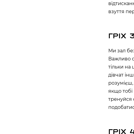
відтискан
взуття пе
Бориспіль
APOLLO NEXT 027 (ЦУМ «КИЇВСЬК
ГРІХ 
вулиця Київський шлях, 14ж, Бориспіль, Київ
Ми зал без
Важливо о
тільки на
дівчат інш
розумієш,
якщо тобі
тренуйся 
подобатис
ГРІХ 