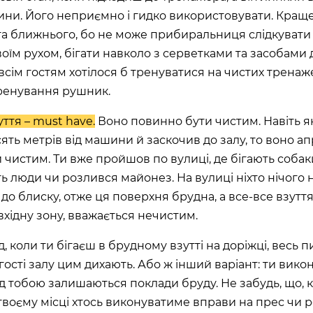
асть, Україна, 10002
ини. Його неприємно і гидко використовувати. Кращ
та ближнього, бо не може прибиральниця слідкувати
оїм рухом, бігати навколо з серветками та засобами 
 всім гостям хотілося б тренуватися на чистих тренаж
ренування рушник.
ано-Франківська
ття – must have.
Воно повинно бути чистим. Навіть я
ять метрів від машини й заскочив до залу, то воно ап
 чистим. Ти вже пройшов по вулиці, де бігають собак
 люди чи розлився майонез. На вулиці ніхто нічого 
до блиску, отже ця поверхня брудна, а все-все взуття
Київська область,
хідну зону, вважається нечистим.
60 секунд пам’яті
 коли ти бігаєш в брудному взутті на доріжці, весь п
О 9:00 ми зупиняємось
 гості залу цим дихають. Або ж інший варіант: ти вик
під тобою залишаються поклади бруду. Не забудь, що, 
00
59
)
 твоєму місці хтось виконуватиме вправи на прес чи
ласть, Україна