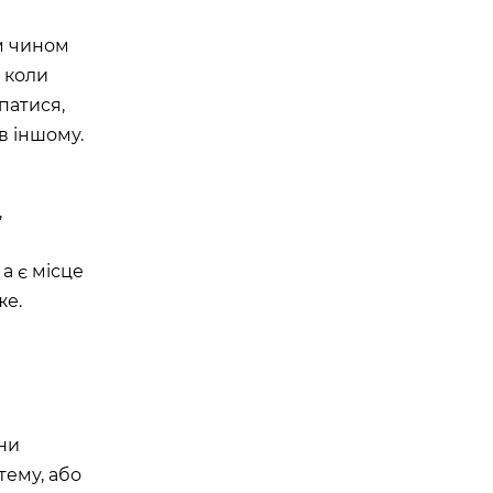
им чином
, коли
патися,
 в іншому.
,
 а є місце
же.
они
тему, або