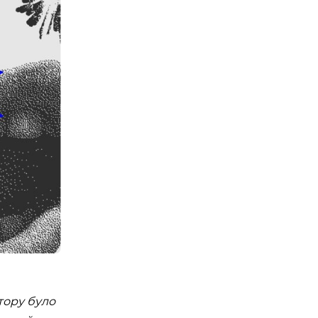
Е ТРЕНУВАННЯ. YOGA
 EPISODE 1
08:00 - 10:00
23 Травня
Організатор:
 Аутдор-зони
APOLLO NEXT
тору було