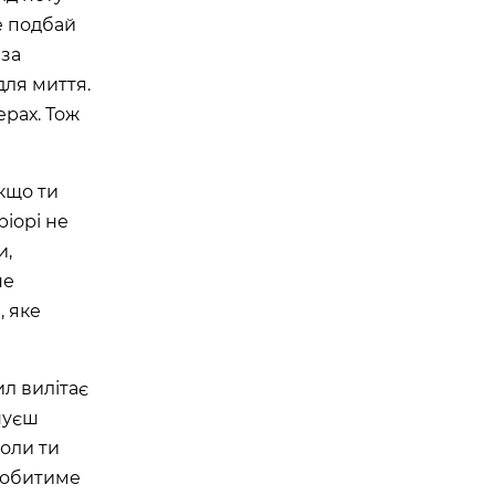
е подбай
 за
для миття.
ерах. Тож
кщо ти
ріорі не
и,
не
, яке
ил вилітає
онуєш
коли ти
 робитиме