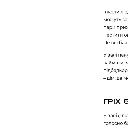
Інколи лю
можуть за
пари прих
пестити од
Це всі бач
У залі па
займатися
підбадьорю
– дім, де 
ГРІХ 
У залі є л
голосно б