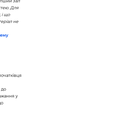
іпший зал
ттею. Для
 і що
еріал не
тему
початківця
 до
ажання у
до