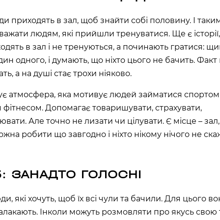
ди приходять в зал, щоб знайти собі половину. І так
важати людям, які прийшли тренуватися. Ще є історії
одять в зал і не тренуються, а починають гратися: щи
ин одного, і думають, що ніхто цього не бачить. Факт
ать, а на душі стає трохи ніяково.
нує атмосфера, яка мотивує людей займатися спортом
 фітнесом. Допомагає товаришувати, страхувати,
вати. Але точно не лизати чи цілувати. Є місце – зал,
можна робити що завгодно і ніхто нікому нічого не ска
5: ЗАНАДТО ГОЛОСНІ
юди, які хочуть, щоб їх всі чули та бачили. Для цього в
алакають. Інколи можуть розмовляти про якусь свою 