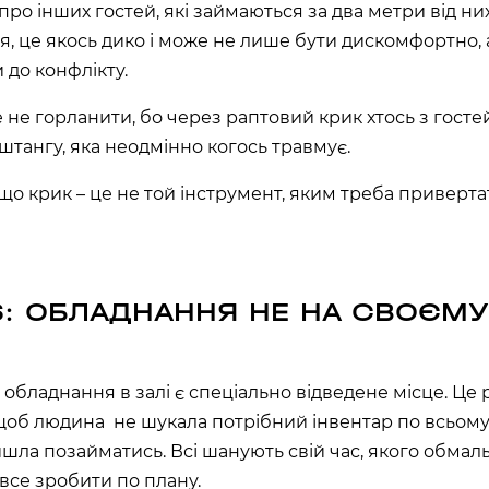
про інших гостей, які займаються за два метри від них
я, це якось дико і може не лише бути дискомфортно, 
 до конфлікту.
 не горланити, бо через раптовий крик хтось з гост
штангу, яка неодмінно когось травмує.
 що крик – це не той інструмент, яким треба приверта
 6: ОБЛАДНАННЯ НЕ НА СВОЄМУ
 обладнання в залі є спеціально відведене місце. Це
 щоб людина не шукала потрібний інвентар по всьому 
шла позайматись. Всі шанують свій час, якого обмаль,
все зробити по плану.