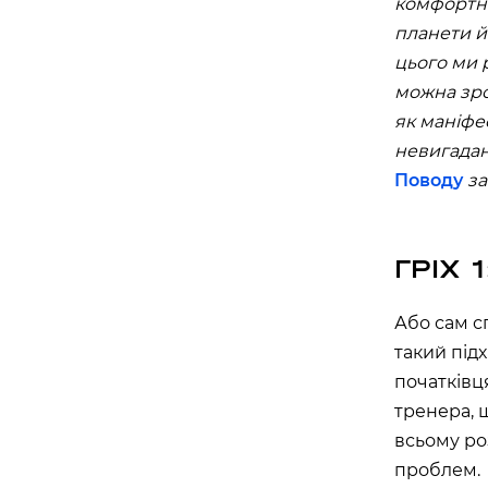
комфортно
вулиця Василя Липківського, 1 А, Київ, Украї
планети й
APOLLO NEXT 030 (ТЦ «МАГЕЛАН»)
цього ми р
проспект Академіка Глушкова, 13Б, Київ, Укр
можна зро
як маніфес
APOLLO NEXT 031 (ТЦ «СІЛЬПО, БО
невигадан
бульвар Миколи Руденка, 14М, Київ, Україна
Поводу
за
APOLLO NEXT 032 (ТЦ «СІЛЬПО», Т
вулиця Самійла Кішки, 7, Київ, Україна
ГРІХ 
APOLLO NEXT 038 (ТЦ DOMA CENTE
“ДАРНИЦЯ”)
Або сам с
вулиця Будівельників, 40, Київ, Україна, 02
такий під
APOLLO NEXT 040 (ТЦ ЕКО МАРКЕТ)
початківц
проспект Червоної Калини, 17, Київ, Україна,
тренера, 
всьому ро
Одеса
проблем.