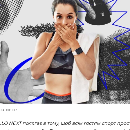
ШЕ
ВІДКРИТ
)
ROOFTOP.
Сб
LTIMALL»)
🌳
A)
ЛЬНИЙ»,
на, 02000
ративне
LO NEXT полягає в тому, щоб всім гостям спорт прос
ИН»)