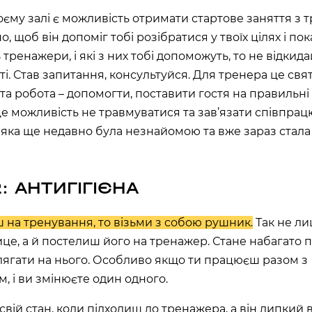
оєму залі є можливість отримати стартове заняття з
ТОВСЬКОГО)
, щоб він допоміг тобі розібратися у твоїх цілях і пок
ласть, Україна
ренажери, і які з них тобі допоможуть, то не відкида
і. Став запитання, консультуйся. Для тренера це свя
л., Україна
 та робота – допомогти, поставити гостя на правильні
це можливість не травмуватися та зав’язати співпрац
яка ще недавно була незнайомою та вже зараз стал
ARDENS)
ка область, Україна
2: АНТИГІГІЄНА
асть, Україна
 на тренування, то візьми з собою рушник.
Так не л
це, а й постелиш його на тренажер. Стане набагато
 лягати на нього. Особливо якщо ти працюєш разом з
, і ви змінюєте один одного.
 свій стан, коли підходиш до тренажера, а він липкий 