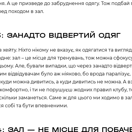
хв
сек
ня. А це призведе до забруднення одягу. Тож подбай
ред походом в зал.
Наше право на життя, свободу
та творчість вибороли ті, хто
свої життя — віддав.
ИЙ ШЛЯХ»)
3: ЗАНАДТО ВІДВЕРТИЙ ОДЯГ
Ми пам’ятаємо.
ська область, Україна
 хейту. Ніхто нікому не вказує, як одягатися та вигляд
дне: зал – це місце для тренувань, тож можна сфоку
 цьому. Але, бували випадки, що через занадто відверт
им відвідувачам було аж ніяково, бо врода паралізує, 
 куди можна дивитись, а куди дивитись не можна. А вз
 комфортно, і ти не порушуєш жодних правил клубу, т
скільки заманеться. Саме ж для цього ми ходимо в за
я собі та бути впевненими.
4: ЗАЛ — НЕ МІСЦЕ ДЛЯ ПОБАЧ