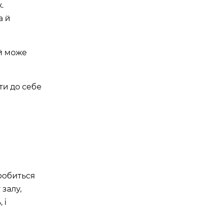
.
а й
ей може
ти до себе
 робиться
залу,
 і