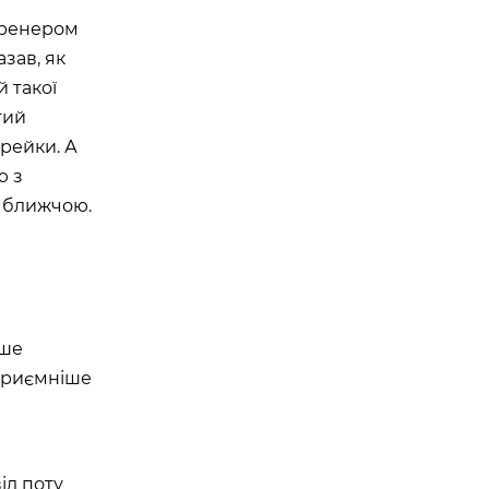
 тренером
азав, як
й такої
тий
 рейки. А
ю з
а ближчою.
ише
 приємніше
від поту