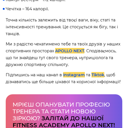
Чечітка – 164 калорії.
Точна кількість залежить від твоєї ваги, віку, статі та
інтенсивності тренування. Це стосується як бігу, так і
танців.
Ми з радістю чекатимемо тебе та твоїх друзів у наших
спортивних просторах
APOLLO NEXT
. Сподіваємось,
що ти знайдеш тут свого тренера, нутриціолога та
дружню спортивну спільноту.
Підпишись на наш канал в
Instagram
та
Tiktok
, щоб
дізнаватись ще більше цікавої та корисної інформації!
МРІЄШ ОПАНУВАТИ ПРОФЕСІЮ
ТРЕНЕРА ТА СТАТИ НОВОЮ
ЗІРКОЮ?
ЗАЛІТАЙ ДО НАШОЇ
FITNESS ACADEMY APOLLO NEXT!