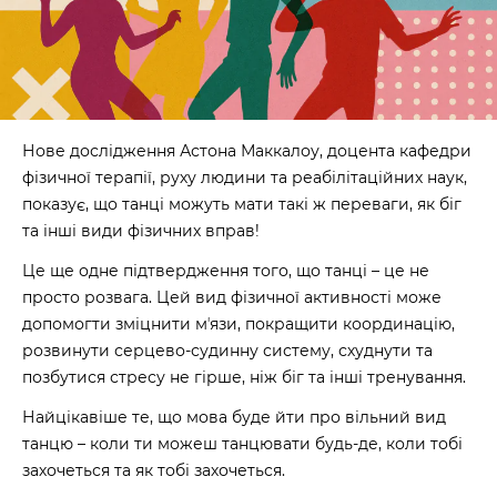
Нове дослідження Астона Маккалоу, доцента кафедри
фізичної терапії, руху людини та реабілітаційних наук,
показує, що танці можуть мати такі ж переваги, як біг
та інші види фізичних вправ!
Це ще одне підтвердження того, що танці – це не
просто розвага. Цей вид фізичної активності може
допомогти зміцнити мʼязи, покращити координацію,
розвинути серцево-судинну систему, схуднути та
позбутися стресу не гірше, ніж біг та інші тренування.
Найцікавіше те, що мова буде йти про вільний вид
танцю – коли ти можеш танцювати будь-де, коли тобі
захочеться та як тобі захочеться.