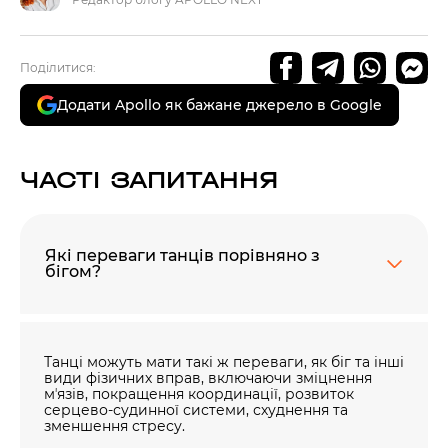
Поділитися:
Додати Apollo як бажане джерело в Google
ЧАСТІ ЗАПИТАННЯ
Які переваги танців порівняно з
60 секунд пам’яті
бігом?
О 9:00 ми зупиняємось
00
59
хв
сек
Танці можуть мати такі ж переваги, як біг та інші
види фізичних вправ, включаючи зміцнення
мʼязів, покращення координації, розвиток
Наше право на життя, свободу та
серцево-судинної системи, схуднення та
творчість вибороли ті, хто свої життя —
зменшення стресу.
віддав.