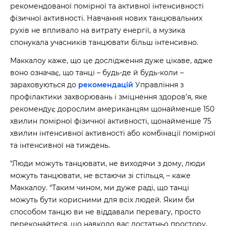
рекомендованої помірної та активної інтенсивності
фізичної активності. Навчання нових танцювальних
рухів не впливало на витрату енергії, а музика
спонукала учасників танцювати більш інтенсивно.
Маккалоу каже, що це дослідження дуже цікаве, адже
воно означає, що танці – будь-де й будь-коли –
зараховуються до
рекомендацій
Управління з
профілактики захворювань і зміцнення здоров’я, яке
рекомендує дорослим американцям щонайменше 150
хвилин помірної фізичної активності, щонайменше 75
хвилин інтенсивної активності або комбінації помірної
та інтенсивної на тиждень.
“Люди можуть танцювати, не виходячи з дому, люди
можуть танцювати, не встаючи зі стільця, – каже
Маккалоу. “Таким чином, ми дуже раді, що танці
можуть бути корисними для всіх людей. Яким би
способом танцю ви не віддавали перевагу, просто
переконайтеся, що навколо вас достатньо простору,