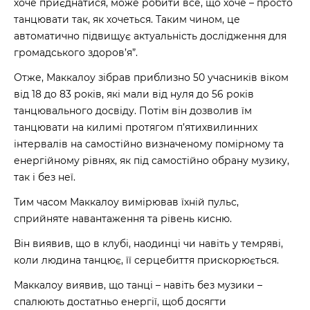
хоче приєднатися, може робити все, що хоче – просто
танцювати так, як хочеться. Таким чином, це
автоматично підвищує актуальність дослідження для
громадського здоров’я”.
Отже, Маккалоу зібрав приблизно 50 учасників віком
від 18 до 83 років, які мали від нуля до 56 років
танцювального досвіду. Потім він дозволив їм
танцювати на килимі протягом п’ятихвилинних
інтервалів на самостійно визначеному помірному та
енергійному рівнях, як під самостійно обрану музику,
так і без неї.
Тим часом Маккалоу вимірював їхній пульс,
сприйняте навантаження та рівень кисню.
Він виявив, що в клубі, наодинці чи навіть у темряві,
коли людина танцює, її серцебиття прискорюється.
Маккалоу виявив, що танці – навіть без музики –
спалюють достатньо енергії, щоб досягти