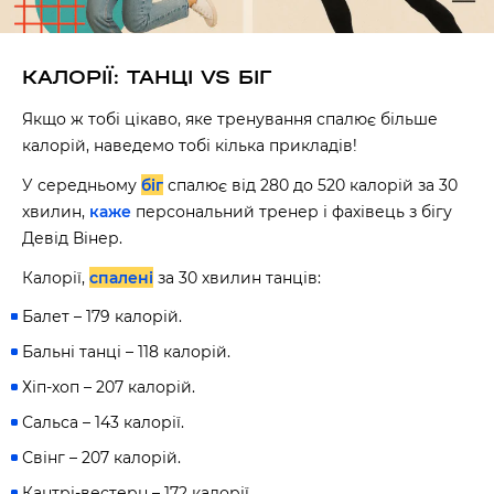
КАЛОРІЇ: ТАНЦІ VS БІГ
Якщо ж тобі цікаво, яке тренування спалює більше
калорій, наведемо тобі кілька прикладів!
У середньому
біг
спалює від 280 до 520 калорій за 30
хвилин,
каже
персональний тренер і фахівець з бігу
Девід Вінер.
Калорії,
спалені
за 30 хвилин танців:
Балет – 179 калорій.
Бальні танці – 118 калорій.
Хіп-хоп – 207 калорій.
Сальса – 143 калорії.
Свінг – 207 калорій.
Кантрі-вестерн – 172 калорії.