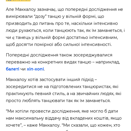
Але Маккалоу зазначає, що попередні дослідження не
вимірювали “дозу” танцю у вільній формі, що
призводить до питань про те, наскільки інтенсивно
люди рухаються, коли танцюють так, як їм заманеться, і
чи є танець у вільній формі достатньо інтенсивним,
щоб досягти помірної або сильної інтенсивності.
Попередні дослідження також зосереджувалися
переважно на конкретних видах танцю – наприклад,
балеті
чи
хіп-хопі
.
Маккалоу хотів застосувати інший підхід –
зосередитися не на підготовлених танцюристах, які
практикують певний стиль, а на звичайних людях, які
просто люблять танцювати так як їм заманеться.
“Ми хотіли провести дослідження, яке могло б дати
нам максимальну віддачу від вкладених коштів, якщо
хочете”, – каже Маккалоу. “Ми сказали, що кожен, хто