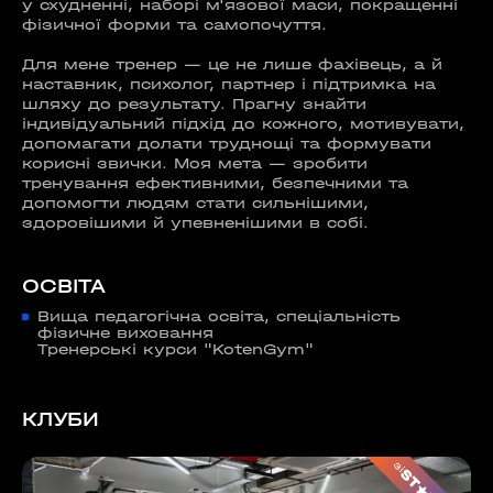
у схудненні, наборі м'язової маси, покращенні
фізичної форми та самопочуття.
Для мене тренер — це не лише фахівець, а й
наставник, психолог, партнер і підтримка на
шляху до результату. Прагну знайти
індивідуальний підхід до кожного, мотивувати,
допомагати долати труднощі та формувати
корисні звички. Моя мета — зробити
тренування ефективними, безпечними та
допомогти людям стати сильнішими,
здоровішими й упевненішими в собі.
ОСВІТА
Вища педагогічна освіта, спеціальність
фізичне виховання
Тренерські курси "KotenGym"
КЛУБИ
зі