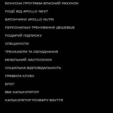
БОНУСНА ПРОГРАМА ВЛАСНИЙ РАХУНОК
ПОДІЇ ВІД APOLLO NEXT
БАТОНЧИКИ APOLLO NUTRI
ПЕРСОНАЛЬНІ ТРЕНУВАННЯ ДЕШЕВШЕ
ПОДАРУЙ ПІДПИСКУ
СПЕЦІАЛІСТИ
ТРЕНАЖЕРИ ТА ОБЛАДНАННЯ
МОБІЛЬНИЙ ЗАСТОСУНОК
СОЦІАЛЬНА ВІДПОВІДАЛЬНІСТЬ
ПРАВИЛА КЛУБУ
БЛОГ
60 секунд пам’яті
BMI КАЛЬКУЛЯТОР
О 9:00 ми зупиняємось
КАЛЬКУЛЯТОР РОЗМІРУ ВЗУТТЯ
00
59
хв
сек