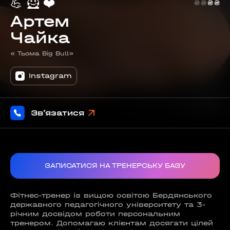
💪
🦸
❤️
₴
₴
₴
₴
Артем
Чайка
« Тьома Big Bull»
Instagram
Зв’язатися
ЗАПИСАТИСЯ НА ТРЕНЕРСЬКУ БАЗУ
Фітнес-тренер із вищою освітою Бердянського
державного педагогічного університету та 3-
річним досвідом роботи персональним
тренером. Допомагаю клієнтам досягати цілей