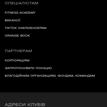
СПЕЦІАЛІСТАМ
Наше право на життя, свободу та
творчість вибороли ті, хто свої життя —
FITNESS ACADEMY
віддав.
ВАКАНСІЇ
Ми пам’ятаємо.
TIKTOK ІНФЛЮЕНСЕРАМ
ORANGE BOOK
ПАРТНЕРАМ
КОРПОРАЦІЯМ
ЗАПРОПОНУВАТИ ЛОКАЦІЮ
БЛАГОДІЙНИМ ОРГАНІЗАЦІЯМ, ФОНДАМ, КОМАНДАМ
АДРЕСИ КЛУБІВ