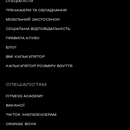
СПЕЦІАЛІСТИ
ТРЕНАЖЕРИ ТА ОБЛАДНАННЯ
МОБІЛЬНИЙ ЗАСТОСУНОК
СОЦІАЛЬНА ВІДПОВІДАЛЬНІСТЬ
ПРАВИЛА КЛУБУ
БЛОГ
BMI КАЛЬКУЛЯТОР
КАЛЬКУЛЯТОР РОЗМІРУ ВЗУТТЯ
60 секунд пам’яті
О 9:00 ми зупиняємось
СПЕЦІАЛІСТАМ
00
59
FITNESS ACADEMY
хв
сек
ВАКАНСІЇ
TIKTOK ІНФЛЮЕНСЕРАМ
Наше право на життя, свободу та
творчість вибороли ті, хто свої життя —
віддав.
ORANGE BOOK