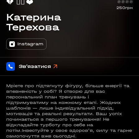
💔
🐦‍🔥
❤️
₴
₴
₴
₴
250грн
Катерина
Терехова
Instagram
Зв’язатися
Мрієте про підтягнуту фігуру, більше енергії та
впевненість у собі? Я створю для вас
персональний план тренувань і
підтримуватиму на кожному етапі. Жодних
шаблонів — лише індивідуальний підхід,
мотивація та реальні результати. Ваш успіх
починається з першого тренування! Не
відкладайте турботу про себе на
потім.Інвестуйте у своє здоровʼя, силу та гарне
самопочуття вже сьогодні.