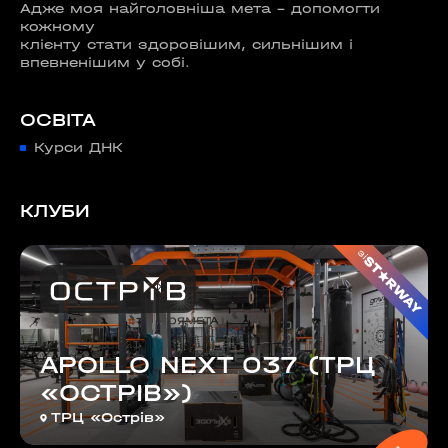
Адже моя найголовніша мета - допомогти
кожному
клієнту стати здоровішим, сильнішим і
впевненішим у собі.
ОСВІТА
Курси ДНК
КЛУБИ
зі
APOLLO NEXT 037 (ТРЦ
«ОСТРІВ»)
ТРЦ «Острів»