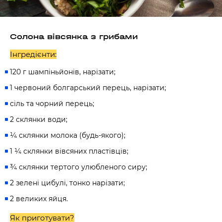
Солона вівсянка з грибами
Інгредієнти:
120 г шампіньйонів, нарізати;
1 червоний болгарський перець, нарізати;
сіль та чорний перець;
2 склянки води;
¼ склянки молока (будь-якого);
1 ¼ склянки вівсяних пластівців;
¾ склянки тертого улюбленого сиру;
2 зелені цибулі, тонко нарізати;
2 великих яйця.
Як приготувати?