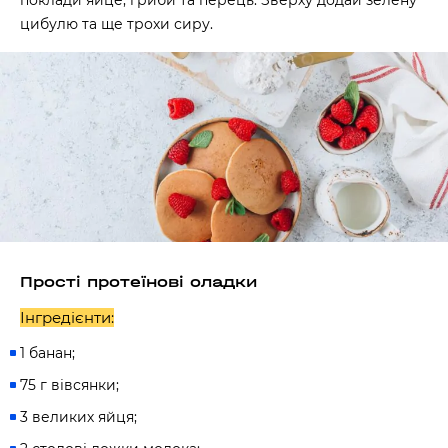
поклади яйце, гриби та перець. Зверху додай зелену
цибулю та ще трохи сиру.
Прості протеїнові оладки
Інгредієнти:
1 банан;
75 г вівсянки;
3 великих яйця;