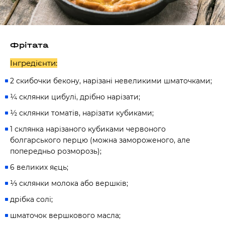
Фрітата
Інгредієнти:
2 скибочки бекону, нарізані невеликими шматочками;
¼ склянки цибулі, дрібно нарізати;
½ склянки томатів, нарізати кубиками;
1 склянка нарізаного кубиками червоного
болгарського перцю (можна замороженого, але
попередньо розморозь);
6 великих яєць;
⅓ склянки молока або вершків;
дрібка солі;
шматочок вершкового масла;