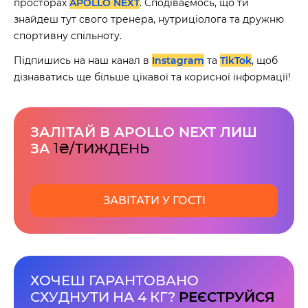
просторах
APOLLO NEXT
. Сподіваємось, що ти
знайдеш тут свого тренера, нутриціолога та дружню
спортивну спільноту.
Підпишись на наш канал в
Instagram
та
TikTok
, щоб
дізнаватись ще більше цікавої та корисної інформації!
ЗАЛІТАЙ В APOLLO NEXT ЛИШ
ЗА
1
₴/ТИЖДЕНЬ
ЗАВІТАТИ У ГОСТІ
60 секунд пам’яті
О 9:00 ми зупиняємось
00
59
ХОЧЕШ ГАРАНТОВАНО
хв
сек
СХУДНУТИ НА 4 КГ?
РЕЄСТРУЙСЯ