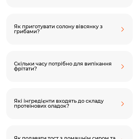
Як приготувати солону вівсянку з
грибами?
Скільки часу потрібно для випікання
фрітати?
Які інгредієнти входять до складу
протеїнових оладок?
Як подавати тост з домашнім сиром та