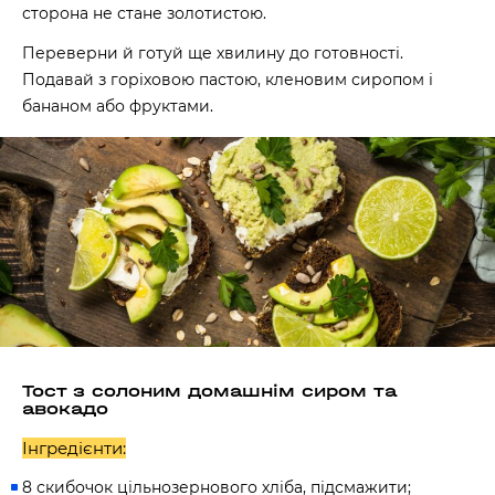
сторона не стане золотистою.
Переверни й готуй ще хвилину до готовності.
Подавай з горіховою пастою, кленовим сиропом і
бананом або фруктами.
Тост з солоним домашнім сиром та
авокадо
Інгредієнти:
8 скибочок цільнозернового хліба, підсмажити;