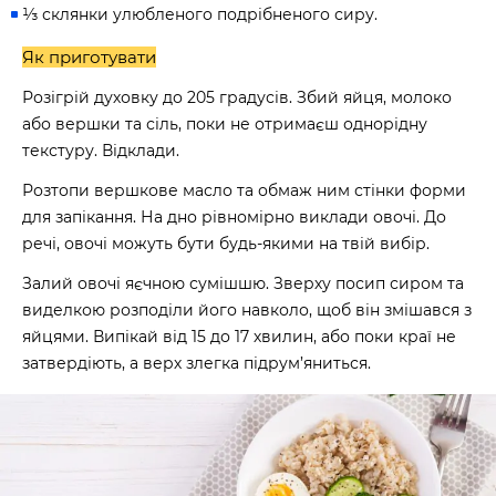
⅓ склянки улюбленого подрібненого сиру.
Як приготувати
Розігрій духовку до 205 градусів. Збий яйця, молоко
або вершки та сіль, поки не отримаєш однорідну
текстуру. Відклади.
Розтопи вершкове масло та обмаж ним стінки форми
для запікання. На дно рівномірно виклади овочі. До
речі, овочі можуть бути будь-якими на твій вибір.
Залий овочі яєчною сумішшю. Зверху посип сиром та
виделкою розподіли його навколо, щоб він змішався з
яйцями. Випікай від 15 до 17 хвилин, або поки краї не
затвердіють, а верх злегка підрум’яниться.