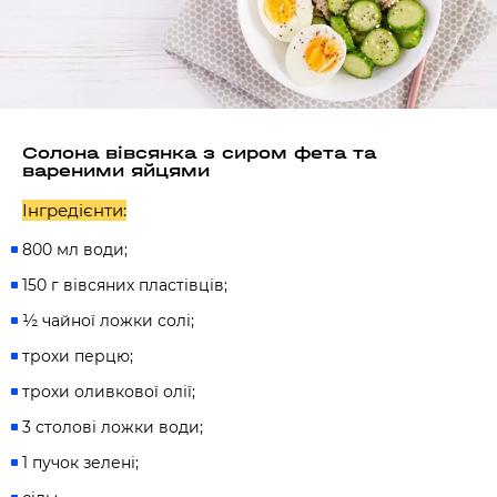
Солона вівсянка з сиром фета та
вареними яйцями
Інгредієнти:
800 мл води;
150 г вівсяних пластівців;
½ чайної ложки солі;
трохи перцю;
трохи оливкової олії;
3 столові ложки води;
1 пучок зелені;