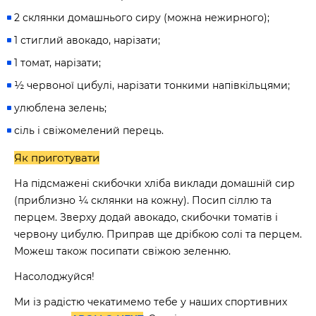
2 склянки домашнього сиру (можна нежирного);
1 стиглий авокадо, нарізати;
1 томат, нарізати;
½ червоної цибулі, нарізати тонкими напівкільцями;
улюблена зелень;
сіль і свіжомелений перець.
Як приготувати
На підсмажені скибочки хліба виклади домашній сир
(приблизно ¼ склянки на кожну). Посип сіллю та
перцем. Зверху додай авокадо, скибочки томатів і
червону цибулю. Приправ ще дрібкою солі та перцем.
Можеш також посипати свіжою зеленню.
Насолоджуйся!
Ми із радістю чекатимемо тебе у наших спортивних