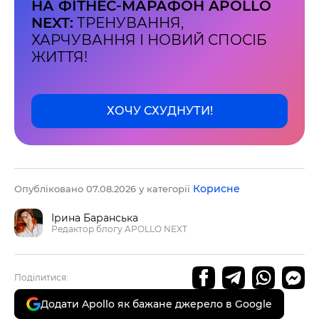
НА ФІТНЕС-МАРАФОН APOLLO
Наше право на життя, свободу та
творчість вибороли ті, хто свої життя —
NEXT:
ТРЕНУВАННЯ,
віддав.
ХАРЧУВАННЯ І НОВИЙ СПОСІБ
Ми пам’ятаємо.
ЖИТТЯ!
ХОЧУ СХУДНУТИ!
Корисне
Опубліковано 07.08.2026 у категорії
Ірина Баранська
Редактор блогу APOLLO NEXT
Поділитися:
Додати Apollo як бажане джерело в Google