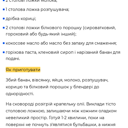
2 столові ложки молока;
1 столова ложка розпушувача;
дрібка кориці;
2 столові ложки білкового порошку (сироватковий,
гороховий або будь-який інший);
кокосове масло або масло без запаху для смаження;
горіхова паста, кленовий сироп і нарізаний банан для
подачі.
Як приготувати
Збий банан, вівсянку, яйця, молоко, розпушувач,
корицю та білковий порошок у блендері до
однорідності.
На сковороді розігрій крапельку олії. Виклади тісто
столовою ложкою, залишаючи між кожним оладком
невеликий простір. Готуй 1-2 хвилини, поки на
поверхні не почнуть з’являтися бульбашки, а нижня