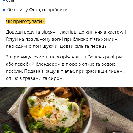
сіль;
100 г сиру Фета, подрібнити.
Як приготувати?
Доведи воду та вівсяні пластівці до кипіння в каструлі.
Готуй на повільному вогні приблизно п’ять хвилин,
періодично помішуючи. Додай сіль та перець.
Звари яйця, очисть та розріж навпіл. Зелень розітри
або перебий блендером в пюре з олією та водою,
посоли. Подавай кашу в піалах, прикрасивши яйцем,
олією з травами та сиром.