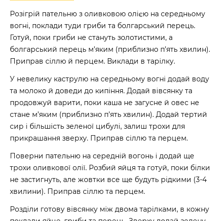
Розігрій пательню з оливковою олією на середньому
вогні, поклади туди гриби та болгарський перець.
Готуй, поки гриби не стануть золотистими, а
болгарський перець м’яким (приблизно п’ять хвилин).
Приправ сіллю й перцем. Виклади в тарілку.
У невелику каструлю на середньому вогні додай воду
та молоко й доведи до кипіння. Додай вівсянку та
продовжуй варити, поки каша не загусне й овес не
стане м’яким (приблизно п’ять хвилин). Додай тертий
сир і більшість зеленої цибулі, залиш трохи для
прикрашання зверху. Приправ сіллю та перцем.
Поверни пательню на середній вогонь і додай ще
трохи оливкової олії. Розбий яйця та готуй, поки білки
не застигнуть, але жовтки все ще будуть рідкими (3-4
хвилини). Приправ сіллю та перцем.
Розділи готову вівсянку між двома тарілками, в кожну