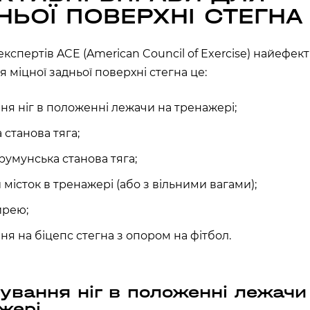
асть, Україна, 10002
НЬОЇ ПОВЕРХНІ СТЕГНА
експертів ACE (American Council of Exercise) найефек
 міцної задньої поверхні стегна це:
ано-Франківська
ня ніг в положенні лежачи на тренажері;
 станова тяга;
румунська станова тяга;
 місток в тренажері (або з вільними вагами);
Київська область,
ирею;
60 секунд пам’яті
ня на біцепс стегна з опором на фітбол.
О 9:00 ми зупиняємось
00
59
ування ніг в положенні лежачи
)
жері
ласть, Україна