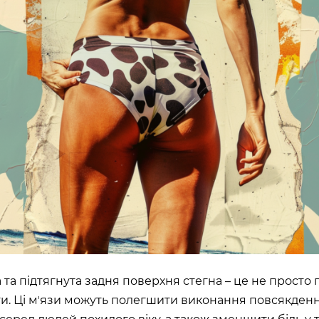
ШЕ
ВІДКРИТ
)
ROOFTOP.
Сб
LTIMALL»)
🌳
A)
ЛЬНИЙ»,
на, 02000
 та підтягнута задня поверхня стегна – це не просто г
ги. Ці мʼязи можуть полегшити виконання повсякденн
ИН»)