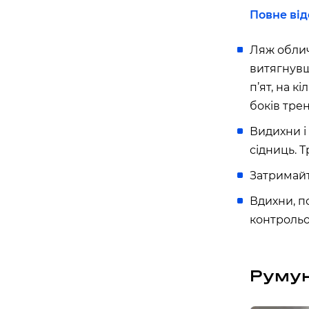
Повне від
Ляж облич
витягнувш
п’ят, на к
боків тре
Видихни і
сідниць. Т
Затримайт
Вдихни, п
контроль
Румун