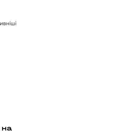
тивніші
 на