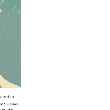
Е ТРЕНУВАННЯ. YOGA
 EPISODE 1
08:00 - 10:00
23 Травня
Організатор:
 Аутдор-зони
APOLLO NEXT
арні та
их справ,