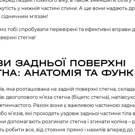
серед людей похилого віку, а також зменшити біль у т
на, 02000
скутість у нижній частині спини. А ще вони надають 
 сідничним мʼязам!
аїна
о тобі спробувати перевірені та ефективні вправи 
РЩАГІВКА»)
верхні стегна!
ЕРЕМКИ)
ЗИ ЗАДНЬОЇ ПОВЕРХНІ
ГНА: АНАТОМІЯ ТА ФУНК
R, МЕТРО
ів, яка розташована на задній поверхні стегна, склада
000
ів: двоголового м’яза стегна (біцепс стегна), напівсу
ретинчастого. Разом вони є важливою частиною задн
 02000
бо м’язів, які проходять уздовж задньої частини тіла 
они допомагають розгинати стегна і згинати коліна – р
ь робити все, від стояння прямо і нахилів вперед до 