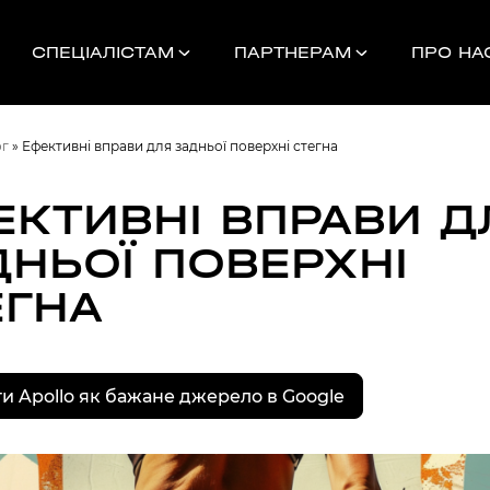
СПЕЦІАЛІСТАМ
ПАРТНЕРАМ
ПРО НА
ог
»
Ефективні вправи для задньої поверхні стегна
ЕКТИВНІ ВПРАВИ Д
ДНЬОЇ ПОВЕРХНІ
Найближчі 
ЕГНА
УНОК
и Apollo як бажане джерело в Google
000
НДАМ, КОМАНДАМ