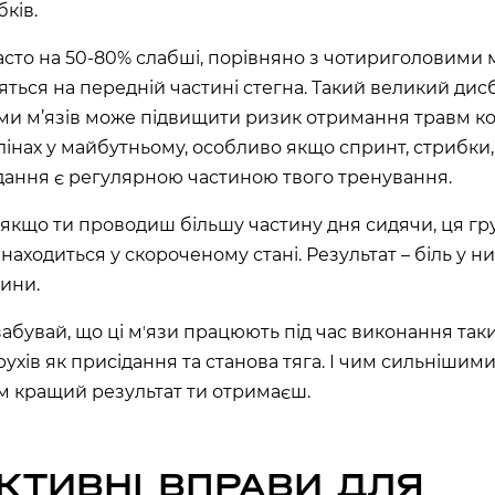
бків.
ТОВСЬКОГО)
часто на 50-80% слабші, порівняно з чотириголовими 
ласть, Україна
дяться на передній частині стегна. Такий великий дис
ми м’язів може підвищити ризик отримання травм ко
л., Україна
лінах у майбутньому, особливо якщо спринт, стрибки
дання є регулярною частиною твого тренування.
, якщо ти проводиш більшу частину дня сидячи, ця гру
ARDENS)
находиться у скороченому стані. Результат – біль у н
ка область, Україна
пини.
забувай, що ці мʼязи працюють під час виконання так
асть, Україна
рухів як присідання та станова тяга. І чим сильнішим
им кращий результат ти отримаєш.
КТИВНІ ВПРАВИ ДЛЯ