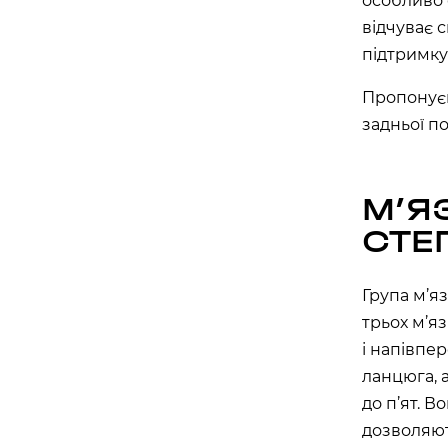
особливо 
вулиця Василя Липківського, 1 А, Київ, Украї
відчуває 
підтримку
APOLLO NEXT 030 (ТЦ «МАГЕЛАН»)
проспект Академіка Глушкова, 13Б, Київ, Укр
Пропонуєм
APOLLO NEXT 031 (ТЦ «СІЛЬПО, БО
задньої по
бульвар Миколи Руденка, 14М, Київ, Україна
APOLLO NEXT 032 (ТЦ «СІЛЬПО», Т
МʼЯ
вулиця Самійла Кішки, 7, Київ, Україна
СТЕ
APOLLO NEXT 038 (ТЦ DOMA CENTE
“ДАРНИЦЯ”)
Група м’яз
вулиця Будівельників, 40, Київ, Україна, 02
трьох м’яз
APOLLO NEXT 040 (ТЦ ЕКО МАРКЕТ)
і напівпе
проспект Червоної Калини, 17, Київ, Україна,
ланцюга, а
до п’ят. В
Одеса
дозволяют