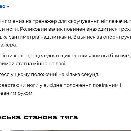
ео →
чям вниз на тренажер для скручування ніг лежачи, 
и ноги. Роликовий валик повинен знаходитися тро
ілька сантиметрів над литками. Візьмися за опорні руч
нажера.
 зігни коліна, підтягуючи щиколотки якомога ближче 
римай стегна міцно на лаві.
еся у цьому положенні на кілька секунд.
овертаючи ноги у вихідне положення повільним і
ованим рухом.
ська станова тяга