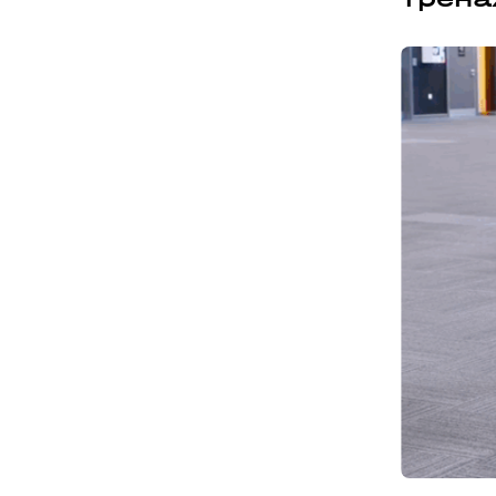
Бориспіль
APOLLO NEXT 027 (ЦУМ «КИЇВСЬК
вулиця Київський шлях, 14ж, Бориспіль, Київ