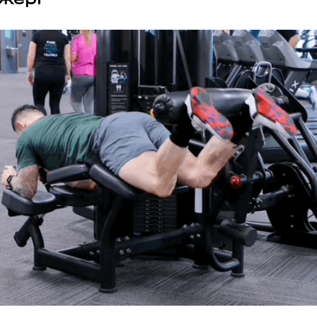
хв
сек
Наше право на життя, свободу
та творчість вибороли ті, хто
свої життя — віддав.
ИЙ ШЛЯХ»)
Ми пам’ятаємо.
ська область, Україна