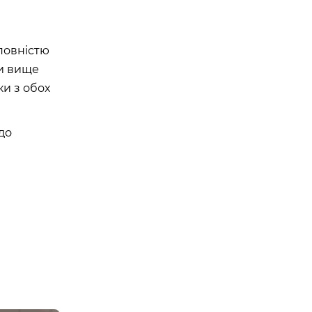
повністю
хи вище
ки з обох
до