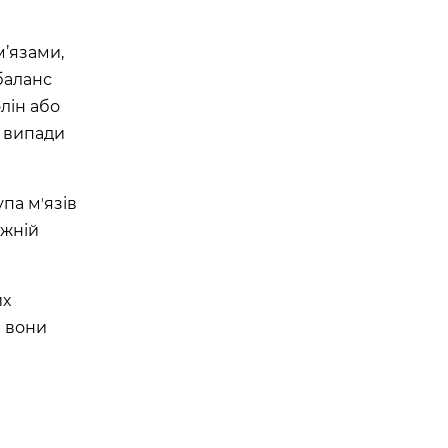
м’язами,
баланс
лін або
, випади
па мʼязів
ижній
их
и вони