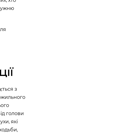
их, хто
дружню
для
ЦІЇ
ється з
хожильного
ього
від голови
ухи, які
ходьби,