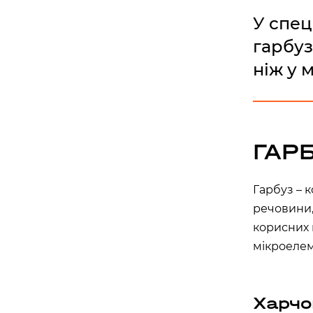
APOLLO NEXT 036 (ТЦ «СІМ’Я», КО
У спец
вулиця Семена Палія, 93А, Одеса, Одеська об
гарбуз
APOLLO NEXT 037 (ТРЦ «ОСТРІВ»)
ніж у 
вулиця Новощіпний Ряд, 2, Одеса, Одеська об
Львів
ГАР
APOLLO NEXT 024 (ТРЦ VICTORIA G
вулиця Кульпарківська, 226А, Львів, Львівсь
Гарбуз – 
APOLLO NEXT 034 (БЦ «ТАУРУС»)
речовини,
вулиця Героїв УПА, 73б, Львів, Львівська обл
корисних 
мікроелем
Житомир
APOLLO NEXT 041 (ЯРМАРОК)
Харчо