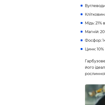
Вуглеводи:
Клітковина:
Мідь: 21%
Магній: 2
Фосфор: 1
Цинк: 10%
Гарбузове
його ідеа
рослинної 