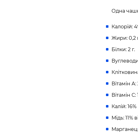
майдан Згоди, 6, Житомир, Житомирська обл
Одна чашк
Івано-Франківськ
Калорій: 4
APOLLO NEXT 039 (WINETIME)
Жири: 0,2 г
Південний бульвар, 25, Івано-Франківськ, Ів
Білки: 2 г.
область, Україна
Вуглеводи:
Біла Церква
Клітковина:
APOLLO NEXT 035 (ТРЦ «ГЕРМЕС»)
Вітамін А
вулиця Ярослава Мудрого, 40, Біла Церква, 
Вітамін С
Україна
Калій: 16
Вінниця
Мідь: 11%
Марганець
APOLLO NEXT 033 (ТЦ «МАГІГРАНД»
вулиця Келецька, 78в, Вінниця, Вінницька об