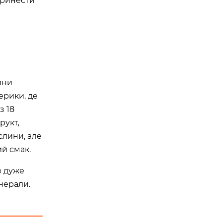
принести
ини
ерики, де
з 18
рукт,
ослини, але
ий смак.
уз дуже
мінерали.