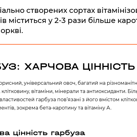
ТОВСЬКОГО)
іально створених сортах вітамініз
ласть, Україна
ів міститься у 2-3 рази більше каро
моркві.
л., Україна
БУЗ: ХАРЧОВА ЦІННІСТЬ
ARDENS)
ка область, Україна
корисний, універсальний овоч, багатий на різноманіт
 клітковину, вітаміни, мінерали та антиоксиданти. Біл
асть, Україна
властивостей гарбуза пов’язані з його вмістом клітк
ентів, зокрема бета-каротину та вітаміну А.
ва цінність гарбуза