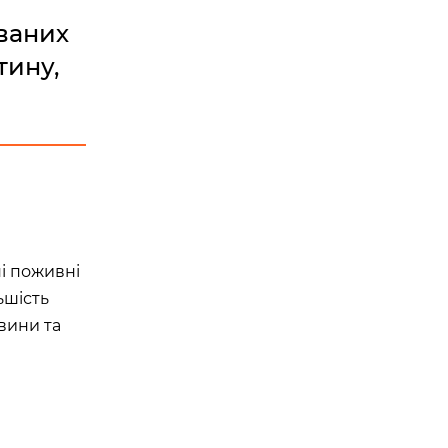
ованих
тину,
ні поживні
ьшість
овини та