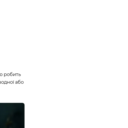
що робить
водної або