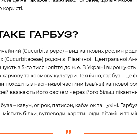
 Але це не так вже й важливо. Головне, що він може 
на, 02000
о користі.
аїна
ТАКЕ ГАРБУЗ?
РЩАГІВКА»)
вичайний (Cucurbita pepo) – вид квіткових рослин род
ЕРЕМКИ)
х (Cucurbitaceae) родом з Північної і Центральної Ам
ують з 5-го тисячоліття до н. е. В Україні вирощують 
к харчову та кормову культури. Технічно, гарбуз – це ф
R, МЕТРО
ін походить з насіннєвої частини (зав’язі) квіткової р
000
дей вважають його овочем через його більш пікантн
буза – кавун, огірок, патисон, кабачок та цукіні. Гарб
 02000
 містить білки, вуглеводи, каротиноїди, вітаміни та 