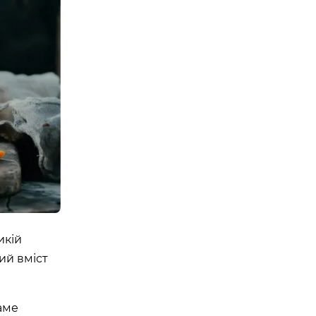
икій
кий вміст
саме