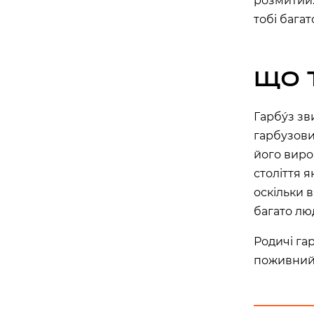
розмитий.
вулиця Василя Липківського, 1 А, Київ, Украї
тобі багат
APOLLO NEXT 030 (ТЦ «МАГЕЛАН»)
проспект Академіка Глушкова, 13Б, Київ, Укр
ЩО 
APOLLO NEXT 031 (ТЦ «СІЛЬПО, БО
бульвар Миколи Руденка, 14М, Київ, Україна
Гарбу́з з
APOLLO NEXT 032 (ТЦ «СІЛЬПО», Т
гарбузови
вулиця Самійла Кішки, 7, Київ, Україна
його вирощ
століття я
APOLLO NEXT 038 (ТЦ DOMA CENTE
“ДАРНИЦЯ”)
оскільки в
вулиця Будівельників, 40, Київ, Україна, 02
багато лю
APOLLO NEXT 040 (ТЦ ЕКО МАРКЕТ)
Родичі гар
проспект Червоної Калини, 17, Київ, Україна,
поживний,
Одеса