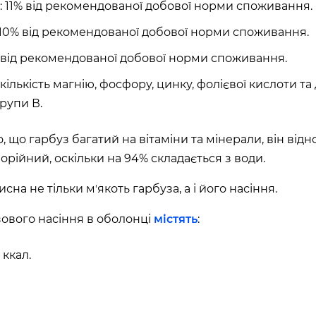
хв
сек
2: 11% від рекомендованої добової норми споживання.
: 10% від рекомендованої добової норми споживання.
Наше право на життя, свободу
та творчість вибороли ті, хто
% від рекомендованої добової норми споживання.
свої життя — віддав.
ИЙ ШЛЯХ»)
ількість магнію, фосфору, цинку, фолієвої кислоти та
Ми пам’ятаємо.
ська область, Україна
групи В.
, що гарбуз багатий на вітаміни та мінерали, він від
орійний, оскільки на 94% складається з води.
сна не тільки мʼякоть гарбуза, а і його насіння.
узового насіння в оболонці
містять
:
 ккал.