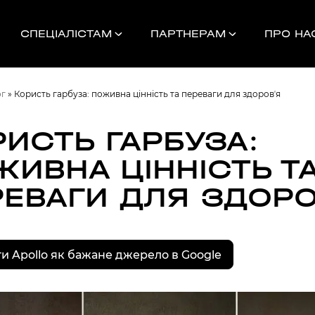
СПЕЦІАЛІСТАМ
ПАРТНЕРАМ
ПРО НА
ог
»
Користь гарбуза: поживна цінність та переваги для здоровʼя
ИСТЬ ГАРБУЗА:
ИВНА ЦІННІСТЬ Т
Найближчі 
РЕВАГИ ДЛЯ ЗДОРО
УНОК
и Apollo як бажане джерело в Google
000
НДАМ, КОМАНДАМ