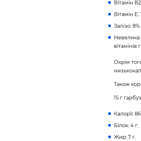
Вітамін В
Вітамін Е
Бориспіль
Залізо: 8
APOLLO NEXT 027 (ЦУМ «КИЇВСЬК
Невелика к
вулиця Київський шлях, 14ж, Бориспіль, Київ
вітамінів 
Окрім того
низькокал
Також кори
15 г гарб
Калорії: 86
Білок: 4 г.
Жир: 7 г.