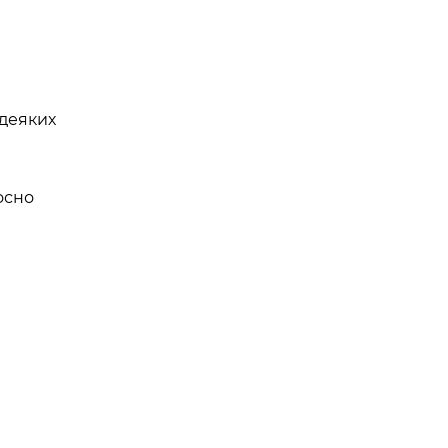
 деяких
носно