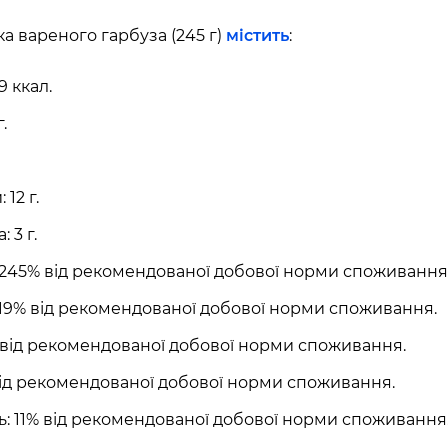
асть, Україна, 10002
а вареного гарбуза (245 г)
містить
:
9 ккал.
.
ано-Франківська
 12 г.
 3 г.
: 245% від рекомендованої добової норми споживання
Київська область,
: 19% від рекомендованої добової норми споживання.
60 секунд пам’яті
% від рекомендованої добової норми споживання.
О 9:00 ми зупиняємось
 від рекомендованої добової норми споживання.
00
59
: 11% від рекомендованої добової норми споживання
)
ласть, Україна