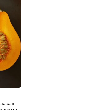
Е ТРЕНУВАННЯ. YOGA
 EPISODE 1
08:00 - 10:00
23 Травня
Організатор:
 Аутдор-зони
APOLLO NEXT
 доволі