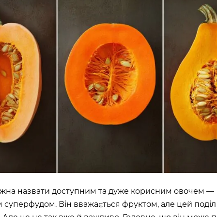
ШЕ
ВІДКРИТ
)
ROOFTOP.
Сб
LTIMALL»)
🌳
A)
ЛЬНИЙ»,
на, 02000
жна назвати доступним та дуже корисним овочем —
 суперфудом. Він вважається фруктом, але цей поділ
ИН»)