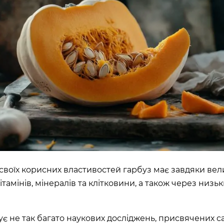
 своїх корисних властивостей гарбуз має завдяки вел
вітамінів, мінералів та клітковини, а також через низь
нує не так багато наукових досліджень, присвячених 