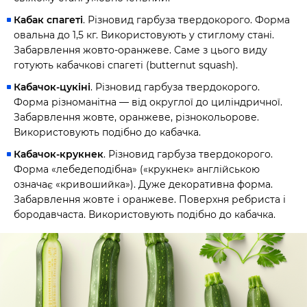
Кабак спагеті
. Різновид гарбуза твердокорого. Форма
овальна до 1,5 кг. Використовують у стиглому стані.
Забарвлення жовто-оранжеве. Саме з цього виду
готують кабачкові спагеті (butternut squash).
Кабачок-цукіні
. Різновид гарбуза твердокорого.
Форма різноманітна — від округлої до циліндричної.
Забарвлення жовте, оранжеве, різнокольорове.
Використовують подібно до кабачка.
Кабачок-крукнек
. Різновид гарбуза твердокорого.
Форма «лебедеподібна» («крукнек» англійською
означає «кривошийка»). Дуже декоративна форма.
Забарвлення жовте і оранжеве. Поверхня ребриста і
бородавчаста. Використовують подібно до кабачка.