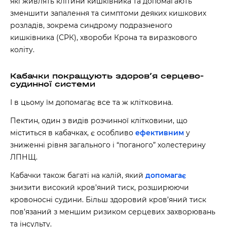
які живлять клітини кишківника та допомагають
зменшити запалення та симптоми деяких кишкових
розладів, зокрема синдрому подразненого
кишківника (СРК), хвороби Крона та виразкового
коліту.
Кабачки покращують здоровʼя серцево-
судинної системи
І в цьому їм допомагає все та ж клітковина.
Пектин, один з видів розчинної клітковини, що
міститься в кабачках, є особливо
ефективним
у
зниженні рівня загального і “поганого” холестерину
ЛПНЩ.
Кабачки також багаті на калій, який
допомагає
знизити високий кров’яний тиск, розширюючи
кровоносні судини. Більш здоровий кров’яний тиск
пов’язаний з меншим ризиком серцевих захворювань
та інсульту.