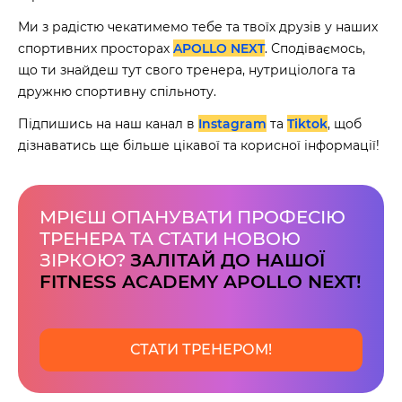
Ми з радістю чекатимемо тебе та твоїх друзів у наших
спортивних просторах
APOLLO NEXT
. Сподіваємось,
що ти знайдеш тут свого тренера, нутриціолога та
дружню спортивну спільноту.
Підпишись на наш канал в
Instagram
та
Tiktok
, щоб
дізнаватись ще більше цікавої та корисної інформації!
МРІЄШ ОПАНУВАТИ ПРОФЕСІЮ
ТРЕНЕРА ТА СТАТИ НОВОЮ
ЗІРКОЮ?
ЗАЛІТАЙ ДО НАШОЇ
FITNESS ACADEMY APOLLO NEXT!
СТАТИ ТРЕНЕРОМ!