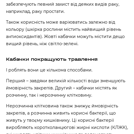
забезпечують певний захист від деяких видів раку,
наприклад, раку простати.
Також корисність може варіюватись залежно від
кольору (шкірка рослини містить найвищий рівень
антиоксидантів). Жовті кабачки можуть містити дещо
вищий рівень, ніж світло-зелені.
Кабачки покращують травлення
І роблять вони це кількома способами.
Перший – завдяки великій кількості води зменшують
ймовірність закрепів. Другий – кабачки містять як
розчинну, так і нерозчинну клітковину.
Нерозчинна клітковина також знижує ймовірність
закрепів, а розчинна живить корисні бактерії, що
живуть у твоєму кишківнику. Ці корисні бактерії
виробляють коротколанцюгові жирні кислоти (КЛЖК),