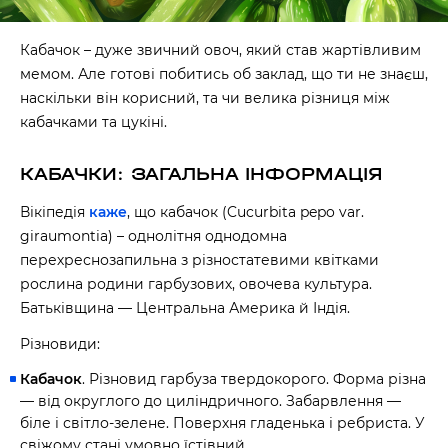
Кабачок – дуже звичний овоч, який став жартівливим
мемом. Але готові побитись об заклад, що ти не знаєш,
наскільки він корисний, та чи велика різниця між
кабачками та цукіні.
КАБАЧКИ: ЗАГАЛЬНА ІНФОРМАЦІЯ
Вікіпедія
каже
, що кабачок (Cucurbita pepo var.
giraumontia) – однолітня однодомна
перехреснозапильна з різностатевими квітками
рослина родини гарбузових, овочева культура.
Батьківщина — Центральна Америка й Індія.
Різновиди:
Кабачок
. Різновид гарбуза твердокорого. Форма різна
— від округлого до циліндричного. Забарвлення —
біле і світло-зелене. Поверхня гладенька і ребриста. У
свіжому стані умовно їстівний.