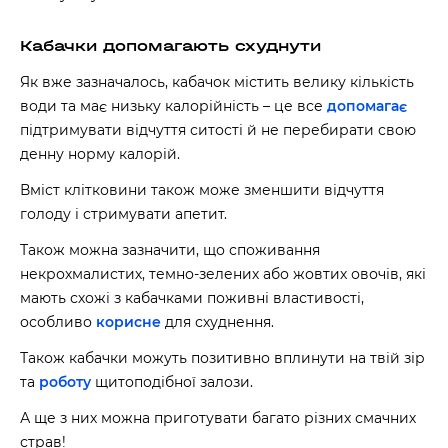
Кабачки допомагають схуднути
Як вже зазначалось, кабачок містить велику кількість
води та має низьку калорійність – це все
допомагає
підтримувати відчуття ситості й не перебирати свою
денну норму калорій.
Вміст клітковини також може зменшити відчуття
голоду і стримувати апетит.
Також можна зазначити, що споживання
некрохмалистих, темно-зелених або жовтих овочів, які
мають схожі з кабачками поживні властивості,
особливо
корисне
для схуднення.
Також кабачки можуть позитивно вплинути на твій зір
та
роботу
щитоподібної залози.
А ще з них можна приготувати багато різних смачних
страв!