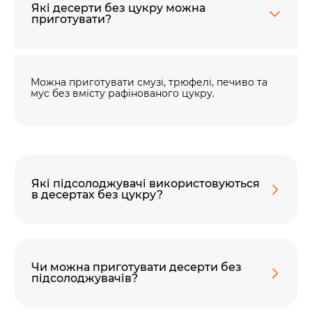
Які десерти без цукру можна
приготувати?
60 секунд пам’яті
О 9:00 ми зупиняємось
Можна приготувати смузі, трюфелі, печиво та
мус без вмісту рафінованого цукру.
00
59
хв
сек
Наше право на життя, свободу та
творчість вибороли ті, хто свої життя —
віддав.
Які підсолоджувачі використовуються
Ми пам’ятаємо.
в десертах без цукру?
Чи можна приготувати десерти без
підсолоджувачів?