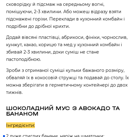
сковорідку й підсмаж на середньому вогні,
помішуючи, 2-3 хвилини. Або можеш відразу взяти
підсмажені горіхи. Переклади в кухонний комбайн і
подрібни до дрібної крихти.
Додай вівсяні пластівці, абрикоси, фініки, чорнослив,
кунжут, какао, корицю та мед у кухонний комбайн і
збивай 2-3 хвилини, доки суміш не стане
пастоподібною.
Зроби з отриманої суміші кульки бажаного розміру,
обваляй їх в кокосовій стружці та подавай до столу. Їх
можна зберігати в герметичному контейнері до двох
тижнів.
ШОКОЛАДНИЙ МУС З АВОКАДО ТА
БАНАНОМ
Інгредієнти:
2 дуже стиглих банани, наріж на шматочки;