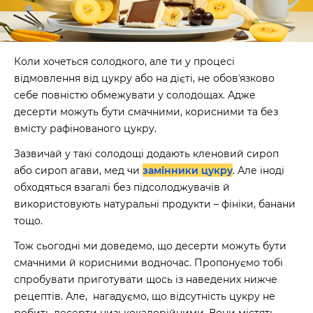
Коли хочеться солодкого, але ти у процесі
відмовлення від цукру або на дієті, не обовʼязково
себе повністю обмежувати у солодощах. Адже
десерти можуть бути смачними, корисними та без
вмісту рафінованого цукру.
Зазвичай у такі солодощі додають кленовий сироп
або сироп агави, мед чи
замінники цукру
. Але іноді
обходяться взагалі без підсолоджувачів й
використовують натуральні продукти – фініки, банани
тощо.
Тож сьогодні ми доведемо, що десерти можуть бути
смачними й корисними водночас. Пропонуємо тобі
спробувати приготувати щось із наведених нижче
рецептів. Але, нагадуємо, що відсутність цукру не