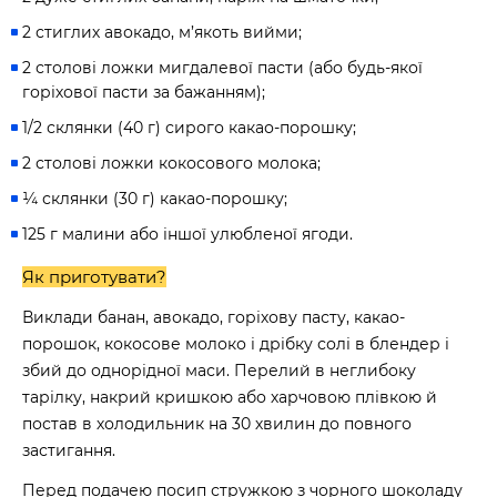
2 стиглих авокадо, м’якоть вийми;
2 столові ложки мигдалевої пасти (або будь-якої
горіхової пасти за бажанням);
1/2 склянки (40 г) сирого какао-порошку;
2 столові ложки кокосового молока;
¼ склянки (30 г) какао-порошку;
125 г малини або іншої улюбленої ягоди.
Як приготувати?
Виклади банан, авокадо, горіхову пасту, какао-
порошок, кокосове молоко і дрібку солі в блендер і
збий до однорідної маси. Перелий в неглибоку
тарілку, накрий кришкою або харчовою плівкою й
постав в холодильник на 30 хвилин до повного
застигання.
Перед подачею посип стружкою з чорного шоколаду