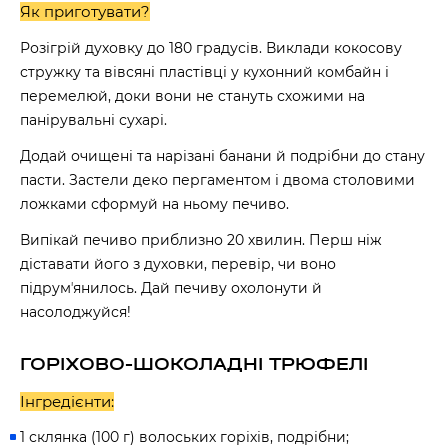
Як приготувати?
Розігрій духовку до 180 градусів. Виклади кокосову
стружку та вівсяні пластівці у кухонний комбайн і
перемелюй, доки вони не стануть схожими на
панірувальні сухарі.
Додай очищені та нарізані банани й подрібни до стану
пасти. Застели деко пергаментом і двома столовими
ложками сформуй на ньому печиво.
Випікай печиво приблизно 20 хвилин. Перш ніж
діставати його з духовки, перевір, чи воно
підрумʼянилось. Дай печиву охолонути й
насолоджуйся!
ГОРІХОВО-ШОКОЛАДНІ ТРЮФЕЛІ
Інгредієнти:
1 склянка (100 г) волоських горіхів, подрібни;