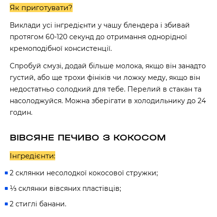
Як приготувати?
Виклади усі інгредієнти у чашу блендера і збивай
протягом 60-120 секунд до отримання однорідної
кремоподібної консистенції.
Спробуй смузі, додай більше молока, якщо він занадто
густий, або ще трохи фініків чи ложку меду, якщо він
недостатньо солодкий для тебе. Перелий в стакан та
насолоджуйся. Можна зберігати в холодильнику до 24
годин.
ВІВСЯНЕ ПЕЧИВО З КОКОСОМ
Інгредієнти:
2 склянки несолодкої кокосової стружки;
⅓ склянки вівсяних пластівців;
2 стиглі банани.