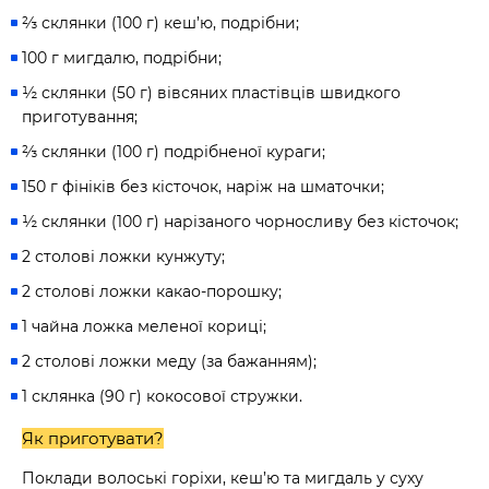
⅔ склянки (100 г) кеш’ю, подрібни;
100 г мигдалю, подрібни;
½ склянки (50 г) вівсяних пластівців швидкого
приготування;
⅔ склянки (100 г) подрібненої кураги;
150 г фініків без кісточок, наріж на шматочки;
½ склянки (100 г) нарізаного чорносливу без кісточок;
2 столові ложки кунжуту;
2 столові ложки какао-порошку;
1 чайна ложка меленої кориці;
2 столові ложки меду (за бажанням);
1 склянка (90 г) кокосової стружки.
Як приготувати?
Поклади волоські горіхи, кеш’ю та мигдаль у суху