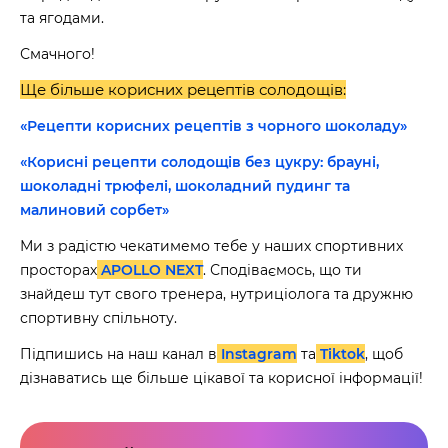
та ягодами.
Смачного!
Ще більше корисних рецептів солодощів:
«Рецепти корисних рецептів з чорного шоколаду»
«Корисні рецепти солодощів без цукру: брауні,
шоколадні трюфелі, шоколадний пудинг та
малиновий сорбет»
Ми з радістю чекатимемо тебе у наших спортивних
просторах
APOLLO NEXT
. Сподіваємось, що ти
знайдеш тут свого тренера, нутриціолога та дружню
спортивну спільноту.
Підпишись на наш канал в
Instagram
та
Tiktok
, щоб
дізнаватись ще більше цікавої та корисної інформації!