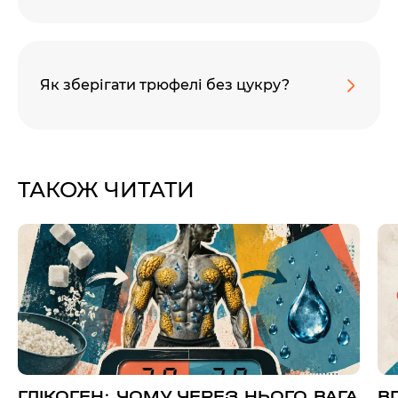
Як зберігати трюфелі без цукру?
ТАКОЖ ЧИТАТИ
ГЛІКОГЕН: ЧОМУ ЧЕРЕЗ НЬОГО ВАГА
В