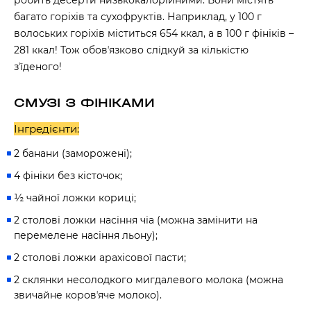
робить десерти низькокалорійними. Вони містять
багато горіхів та сухофруктів. Наприклад, у 100 г
волоських горіхів міститься 654 ккал, а в 100 г фініків –
281 ккал! Тож обовʼязково слідкуй за кількістю
зʼїденого!
СМУЗІ З ФІНІКАМИ
Інгредієнти:
2 банани (заморожені);
4 фініки без кісточок;
½ чайної ложки кориці;
2 столові ложки насіння чіа (можна замінити на
перемелене насіння льону);
2 столові ложки арахісової пасти;
2 склянки несолодкого мигдалевого молока (можна
звичайне коровʼяче молоко).