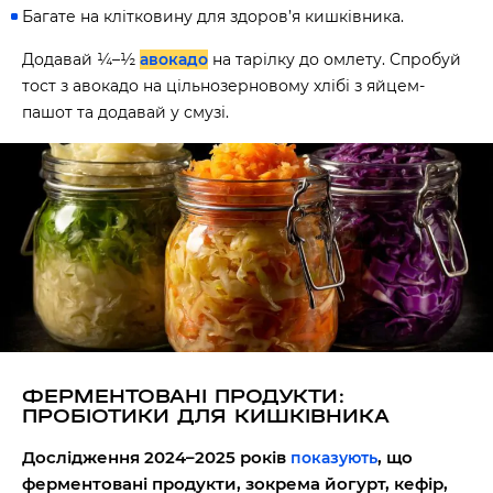
Багате на клітковину для здоров’я кишківника.
Додавай ¼–½
авокадо
на тарілку до омлету. Спробуй
тост з авокадо на цільнозерновому хлібі з яйцем-
пашот та додавай у смузі.
ФЕРМЕНТОВАНІ ПРОДУКТИ:
ПРОБІОТИКИ ДЛЯ КИШКІВНИКА
Дослідження 2024–2025 років
, що
показують
ферментовані продукти, зокрема йогурт, кефір,