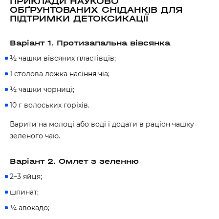
ПРИКЛАДИ НАУКОВО
ОБҐРУНТОВАНИХ СНІДАНКІВ ДЛЯ
ПІДТРИМКИ ДЕТОКСИКАЦІЇ
Варіант 1. Протизапальна вівсянка
½ чашки вівсяних пластівців;
1 столова ложка насіння чіа;
½ чашки чорниці;
10 г волоських горіхів.
Варити на молоці або воді і додати в раціон чашку
зеленого чаю.
Варіант 2. Омлет з зеленню
2–3 яйця;
шпинат;
¼ авокадо;