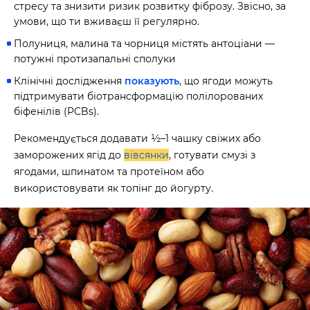
стресу та знизити ризик розвитку фіброзу. Звісно, за
умови, що ти вживаєш її регулярно.
Полуниця, малина та чорниця містять антоціани —
потужні протизапальні сполуки
Клінічні дослідження
показують
, що ягоди можуть
підтримувати біотрансформацію полілорованих
біфенілів (PCBs).
Рекомендується додавати ½–1 чашку свіжих або
заморожених ягід до
вівсянки
, готувати смузі з
ягодами, шпинатом та протеїном або
використовувати як топінг до йогурту.