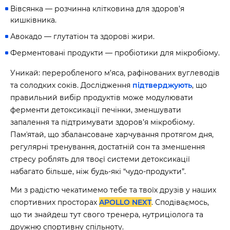
Вівсянка — розчинна клітковина для здоров’я
кишківника.
Авокадо — глутатіон та здорові жири.
Ферментовані продукти — пробіотики для мікробіому.
Уникай: переробленого м’яса, рафінованих вуглеводів
та солодких соків. Дослідження
підтверджують
, що
правильний вибір продуктів може модулювати
ферменти детоксикації печінки, зменшувати
запалення та підтримувати здоров’я мікробіому.
Памʼятай, що збалансоване харчування протягом дня,
регулярні тренування, достатній сон та зменшення
стресу роблять для твоєї системи детоксикації
набагато більше, ніж будь-які “чудо-продукти”.
Ми з радістю чекатимемо тебе та твоїх друзів у наших
спортивних просторах
APOLLO NEXT
. Сподіваємось,
що ти знайдеш тут свого тренера, нутриціолога та
дружню спортивну спільноту.