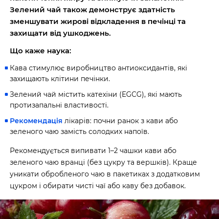
Зелений чай також демонструє здатність
зменшувати жирові відкладення в печінці та
захищати від ушкоджень.
Що каже наука:
Кава стимулює виробництво антиоксидантів, які
захищають клітини печінки.
Зелений чай містить катехіни (EGCG), які мають
протизапальні властивості.
Рекомендація
лікарів: почни ранок з кави або
зеленого чаю замість солодких напоїв.
Рекомендується випивати 1–2 чашки кави або
зеленого чаю вранці (без цукру та вершків). Краще
уникати обробленого чаю в пакетиках з додатковим
цукром і обирати чисті чаї або каву без добавок.