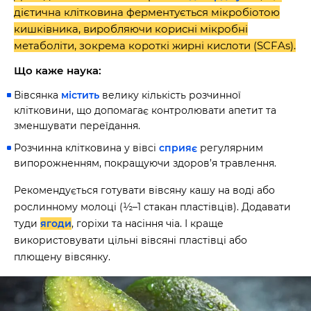
дієтична клітковина ферментується мікробіотою
кишківника, виробляючи корисні мікробні
метаболіти, зокрема короткі жирні кислоти (SCFAs).
Що каже наука:
Вівсянка
містить
велику кількість розчинної
клітковини, що допомагає контролювати апетит та
зменшувати переїдання.
Розчинна клітковина у вівсі
сприяє
регулярним
випорожненням, покращуючи здоров’я травлення.
Рекомендується готувати вівсяну кашу на воді або
рослинному молоці (½–1 стакан пластівців). Додавати
туди
ягоди
, горіхи та насіння чіа. І краще
використовувати цільні вівсяні пластівці або
плющену вівсянку.