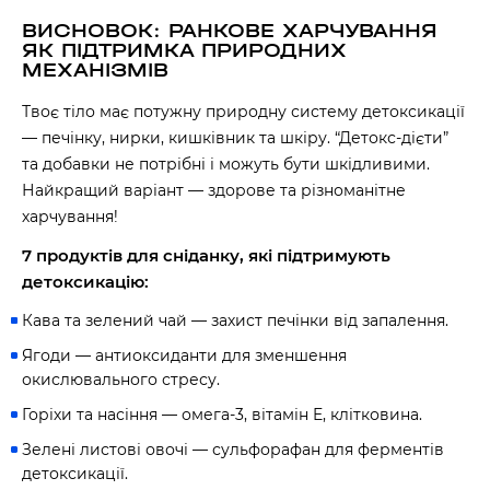
ВИСНОВОК: РАНКОВЕ ХАРЧУВАННЯ
ЯК ПІДТРИМКА ПРИРОДНИХ
МЕХАНІЗМІВ
Твоє тіло має потужну природну систему детоксикації
— печінку, нирки, кишківник та шкіру. “Детокс-дієти”
та добавки не потрібні і можуть бути шкідливими.
Найкращий варіант — здорове та різноманітне
харчування!
7 продуктів для сніданку, які підтримують
детоксикацію:
Кава та зелений чай — захист печінки від запалення.
Ягоди — антиоксиданти для зменшення
окислювального стресу.
Горіхи та насіння — омега-3, вітамін E, клітковина.
Зелені листові овочі — сульфорафан для ферментів
детоксикації.