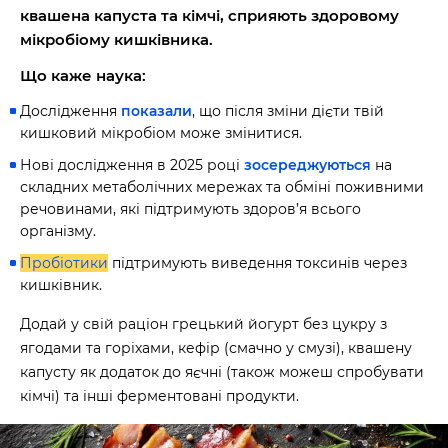
квашена капуста та кімчі, сприяють здоровому
мікробіому кишківника.
Що каже наука:
Дослідження
показали
, що після зміни дієти твій
кишковий мікробіом може змінитися.
Нові дослідження в 2025 році
зосереджуються
на
складних метаболічних мережах та обміні поживними
речовинами, які підтримують здоров’я всього
організму.
Пробіотики
підтримують виведення токсинів через
кишківник.
Додай у свій раціон грецький йогурт без цукру з
ягодами та горіхами, кефір (смачно у смузі), квашену
60 секунд пам’яті
капусту як додаток до яєчні (також можеш спробувати
О 9:00 ми зупиняємось
кімчі) та інші ферментовані продукти.
00
59
хв
сек