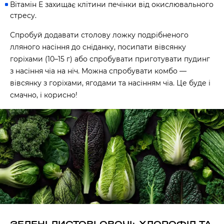
Вітамін E захищає клітини печінки від окислювального
стресу.
Спробуй додавати столову ложку подрібненого
лляного насіння до сніданку, посипати вівсянку
горіхами (10–15 г) або спробувати приготувати пудинг
з насіння чіа на ніч. Можна спробувати комбо —
вівсянку з горіхами, ягодами та насінням чіа. Це буде і
смачно, і корисно!