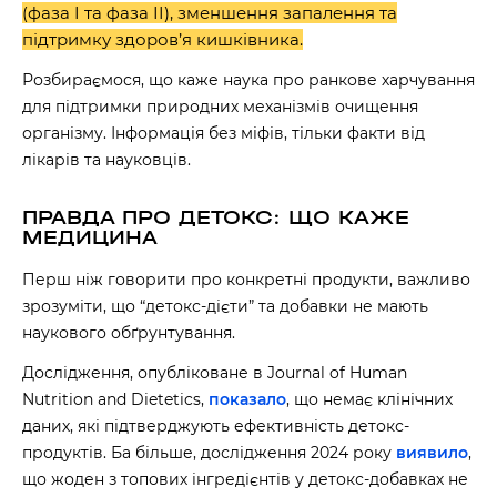
(фаза I та фаза II), зменшення запалення та
підтримку здоров’я кишківника.
Розбираємося, що каже наука про ранкове харчування
для підтримки природних механізмів очищення
організму. Інформація без міфів, тільки факти від
лікарів та науковців.
ПРАВДА ПРО ДЕТОКС: ЩО КАЖЕ
МЕДИЦИНА
Перш ніж говорити про конкретні продукти, важливо
зрозуміти, що “детокс-дієти” та добавки не мають
наукового обґрунтування.
Дослідження, опубліковане в Journal of Human
Nutrition and Dietetics,
показало
, що немає клінічних
даних, які підтверджують ефективність детокс-
продуктів. Ба більше, дослідження 2024 року
виявило
,
що жоден з топових інгредієнтів у детокс-добавках не