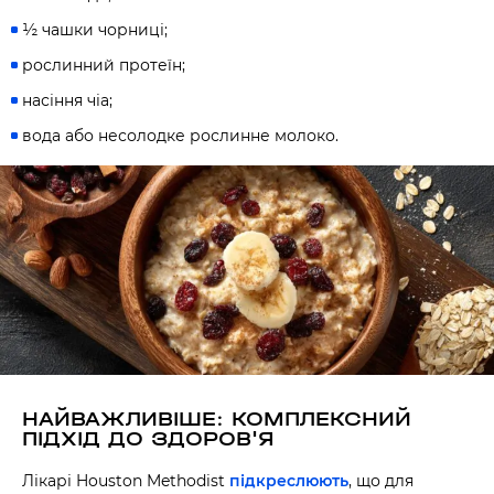
½ чашки чорниці;
рослинний протеїн;
насіння чіа;
вода або несолодке рослинне молоко.
НАЙВАЖЛИВІШЕ: КОМПЛЕКСНИЙ
ПІДХІД ДО ЗДОРОВ'Я
Лікарі Houston Methodist
підкреслюють
, що для