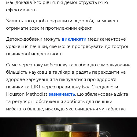
має доказів 1-го рівня, які демонструють їхню
ефективність.
Замість того, щоб покращити здоровʼя, ти можеш
отримати зовсім протилежний ефект.
Детокс-добавки можуть
викликати
медикаментозне
ураження печінки, яке може прогресувати до гострої
печінкової недостатності.
Саме через таку небезпеку та любов до самолікування
більшість науковців та лікарів радять переходити на
здорове харчування та піклуватися про здоровʼя
печінки та ШКТ через правильну їжу. Спеціалісти
Houston Methodist
зазначають
, що збалансована дієта
та регулярні обстеження зроблять для печінки
набагато більше, ніж будь-яке очищення чи таблетка.