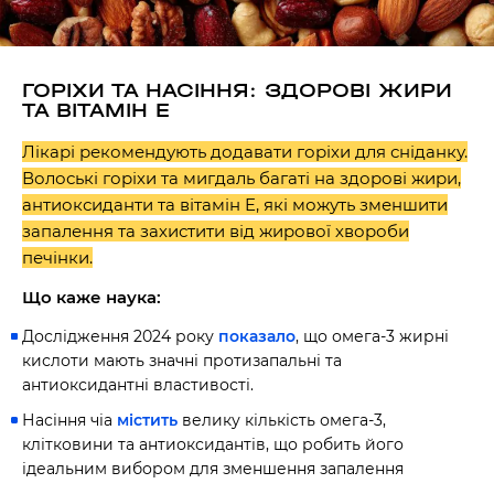
ГОРІХИ ТА НАСІННЯ: ЗДОРОВІ ЖИРИ
ТА ВІТАМІН E
Лікарі рекомендують додавати горіхи для сніданку.
Волоські горіхи та мигдаль багаті на здорові жири,
антиоксиданти та вітамін E, які можуть зменшити
запалення та захистити від жирової хвороби
печінки.
Що каже наука:
Дослідження 2024 року
показало
, що омега-3 жирні
кислоти мають значні протизапальні та
антиоксидантні властивості.
Насіння чіа
містить
велику кількість омега-3,
клітковини та антиоксидантів, що робить його
ідеальним вибором для зменшення запалення