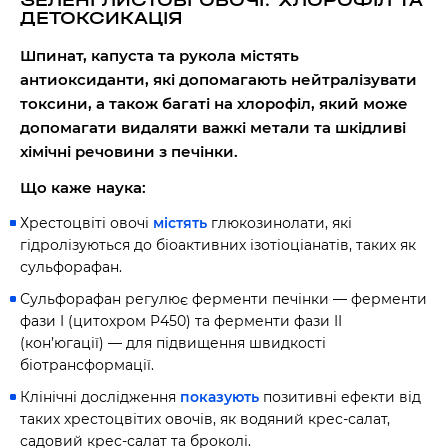
ЗЕЛЕНІ ЛИСТОВІ ОВОЧІ: ХЛОРОФІЛ ТА
ДЕТОКСИКАЦІЯ
Шпинат, капуста та рукола містять
антиоксиданти, які допомагають нейтралізувати
токсини, а також багаті на хлорофіл, який може
допомагати видаляти важкі метали та шкідливі
хімічні речовини з печінки.
Що каже наука:
Хрестоцвіті овочі
містять
глюкозинолати, які
гідролізуються до біоактивних ізотіоціанатів, таких як
сульфорафан.
Сульфорафан регулює ферменти печінки — ферменти
фази I (цитохром P450) та ферменти фази II
(кон’югації) — для підвищення швидкості
біотрансформації.
Клінічні дослідження
показують
позитивні ефекти від
таких хрестоцвітих овочів, як водяний крес-салат,
садовий крес-салат та броколі.