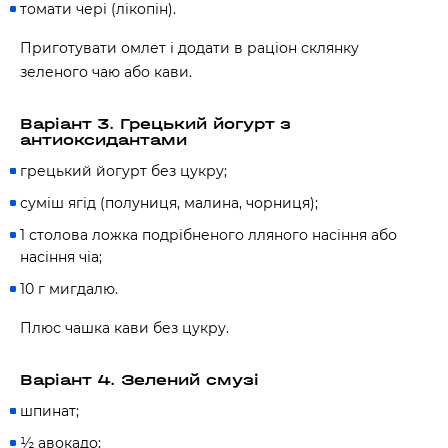
томати чері (лікопін).
Приготувати омлет і додати в раціон склянку
зеленого чаю або кави.
Варіант 3. Грецький йогурт з
антиоксидантами
грецький йогурт без цукру;
суміш ягід (полуниця, малина, чорниця);
1 столова ложка подрібненого лляного насіння або
насіння чіа;
10 г мигдалю.
Плюс чашка кави без цукру.
Варіант 4. Зелений смузі
шпинат;
½ авокадо;