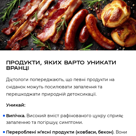
Наше право на життя, свободу та
творчість вибороли ті, хто свої життя —
віддав.
Ми пам’ятаємо.
ПРОДУКТИ, ЯКИХ ВАРТО УНИКАТИ
ВРАНЦІ
Дієтологи попереджають, що певні продукти на
сніданок можуть посилювати запалення та
перешкоджати природній детоксикації.
Уникай:
Випічка.
Високий вміст рафінованого цукру сприяє
запаленню та погіршує симптоми.
Перероблені м’ясні продукти (ковбаси, бекон)
. Вони