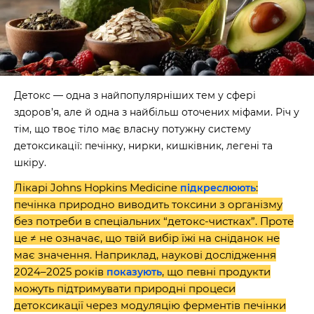
Детокс — одна з найпопулярніших тем у сфері
здоров’я, але й одна з найбільш оточених міфами. Річ у
тім, що твоє тіло має власну потужну систему
детоксикації: печінку, нирки, кишківник, легені та
шкіру.
Лікарі Johns Hopkins Medicine
:
підкреслюють
печінка природно виводить токсини з організму
без потреби в спеціальних “детокс-чистках”. Проте
це ≠ не означає, що твій вибір їжі на сніданок не
має значення. Наприклад, наукові дослідження
2024–2025 років
, що певні продукти
показують
можуть підтримувати природні процеси
детоксикації через модуляцію ферментів печінки