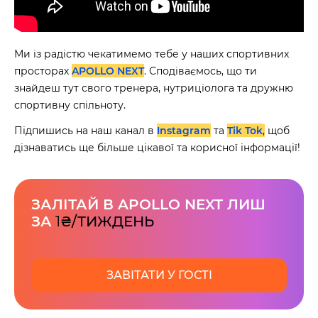
Ми із радістю чекатимемо тебе у наших спортивних
просторах
APOLLO NEXT
. Сподіваємось, що ти
знайдеш тут свого тренера, нутриціолога та дружню
спортивну спільноту.
Підпишись на наш канал в
Instagram
та
Tik Tok
,
щоб
дізнаватись ще більше цікавої та корисної інформації!
ЗАЛІТАЙ В APOLLO NEXT ЛИШ
ЗА
1
₴/ТИЖДЕНЬ
ЗАВІТАТИ У ГОСТІ