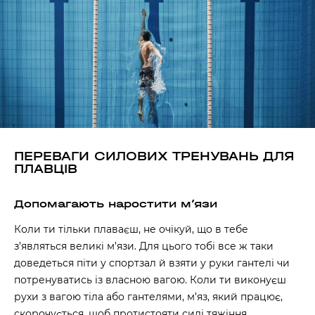
ПЕРЕВАГИ СИЛОВИХ ТРЕНУВАНЬ ДЛЯ
ПЛАВЦІВ
Допомагають наростити м’язи
Коли ти тільки плаваєш, не очікуй, що в тебе
з’являться великі м’язи. Для цього тобі все ж таки
доведеться піти у спортзал й взяти у руки гантелі чи
потренуватись із власною вагою. Коли ти виконуєш
рухи з вагою тіла або гантелями, м’яз, який працює,
скорочується, щоб протистояти силі тяжіння.