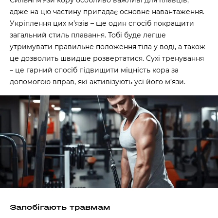
Сильні м’язи кору особливо важливі для плавців,
адже на цю частину припадає основне навантаження.
Укріплення цих м’язів – ще один спосіб покращити
загальний стиль плавання. Тобі буде легше
утримувати правильне положення тіла у воді, а також
це дозволить швидше розвертатися. Сухі тренування
– це гарний спосіб підвищити міцність кора за
допомогою вправ, які активізують усі його м’язи.
Запобігають травмам