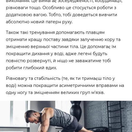
виконання. Це вимагає зосередженості, координації,
рівноваги тощо. Особливо це стосується роботи з
додатковою вагою. Тобто, тобі доведеться вивчити
абсолютно новий патерн руху.
Також такі тренування допомагають плавцям
отримати кращу поставу завдяки залученню кору та
зміцненню верхньої частини тіла. Це допомагає їм
покращити дихання у воді, адже легені будуть
повністю розвернуті, й ніщо не заважатиме тобі
робити глибокий вдих.
Рівновагу та стабільність (те, як ти тримаєш тіло у
воді) можна покращити асиметричними вправами на
одну ногу та зміцненням великих груп м’язів.