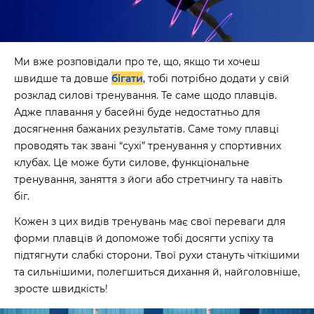
Ми вже розповідали про те, що, якщо ти хочеш
швидше та довше
бігати
, тобі потрібно додати у свій
розклад силові тренування. Те саме щодо плавців.
Адже плавання у басейні буде недостатньо для
досягнення бажаних результатів. Саме тому плавці
проводять так звані “сухі” тренування у спортивних
клубах. Це може бути силове, функціональне
тренування, заняття з йоги або стретчингу та навіть
біг.
Кожен з цих видів тренувань має свої переваги для
форми плавців й допоможе тобі досягти успіху та
підтягнути слабкі сторони. Твої рухи стануть чіткішими
та сильнішими, полегшиться дихання й, найголовніше,
зросте швидкість!