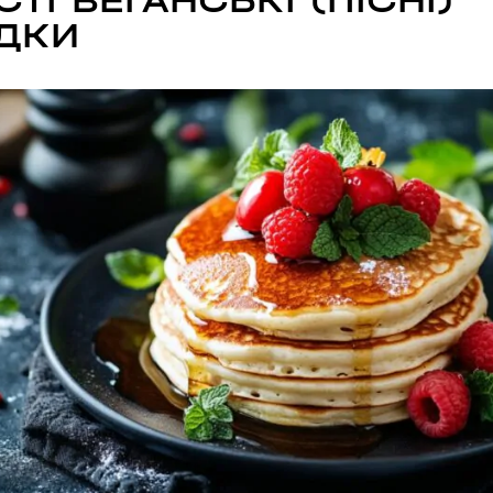
ТІ ВЕГАНСЬКІ (ПІСНІ)
ДКИ
ТОВСЬКОГО)
ласть, Україна
л., Україна
ARDENS)
ка область, Україна
асть, Україна