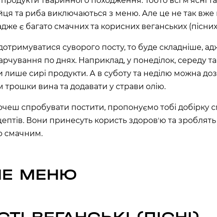
продукти тваринного походження. Тобто всі мʼясні т
на, 02000
йця та риба виключаються з меню. Але це не так вже
адже є багато смачних та корисних веганських (пісних
аїна
 дотримуватися суворого посту, то буде складніше, ад
РЩАГІВКА»)
арчування по днях. Наприклад, у понеділок, середу т
и лише сирі продукти. А в суботу та неділю можна до
ім трошки вина та додавати у страви олію.
ЕРЕМКИ)
очеш спробувати постити, пропонуємо тобі добірку 
цептів. Вони принесуть користь здоровʼю та зроблят
R, МЕТРО
но смачним.
000
НЕ МЕНЮ
 02000