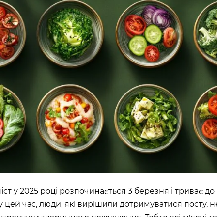
ШЕ
ВІДКРИТ
)
ROOFTOP.
Сб
LTIMALL»)
🌳
A)
ЛЬНИЙ»,
на, 02000
ст у 2025 році розпочинається 3 березня і триває до 1
у цей час, люди, які вирішили дотримуватися посту, н
ИН»)