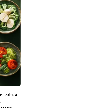
Е ТРЕНУВАННЯ. YOGA
 EPISODE 1
08:00 - 10:00
23 Травня
Організатор:
 Аутдор-зони
APOLLO NEXT
9 квітня.
е