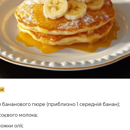
и:
 бананового пюре (приблизно 1 середній банан);
 соєвого молока;
ложки олії;