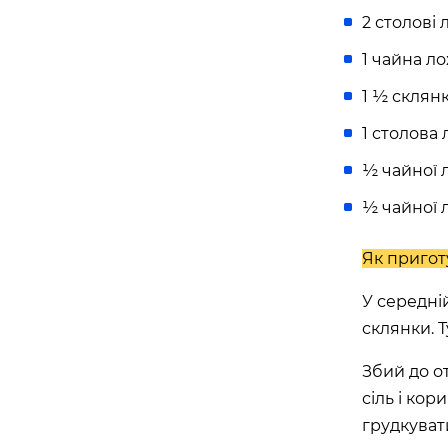
2 столові 
1 чайна ло
1 ½ склян
1 столова
½ чайної 
½ чайної 
Як пригот
У середні
склянки. Т
Збий до о
сіль і ко
грудкуват