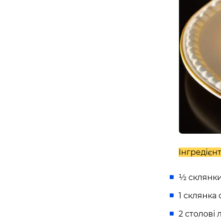
Інгредієнт
½ склянки
1 склянка
2 столові 