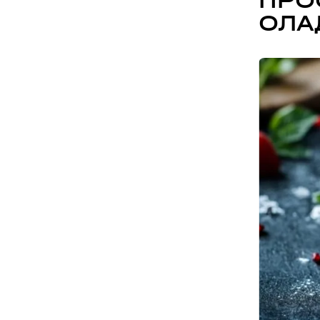
ПРОС
ОЛА
APOLLO NEXT 036 (ТЦ «СІМ’Я», КО
вулиця Семена Палія, 93А, Одеса, Одеська об
APOLLO NEXT 037 (ТРЦ «ОСТРІВ»)
вулиця Новощіпний Ряд, 2, Одеса, Одеська об
Львів
APOLLO NEXT 024 (ТРЦ VICTORIA G
вулиця Кульпарківська, 226А, Львів, Львівсь
APOLLO NEXT 034 (БЦ «ТАУРУС»)
вулиця Героїв УПА, 73б, Львів, Львівська обл
Житомир
APOLLO NEXT 041 (ЯРМАРОК)