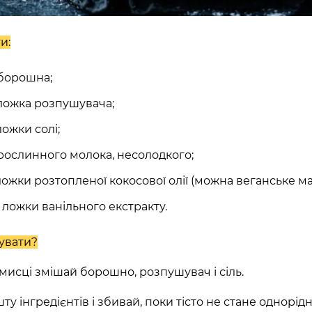
асть, Україна, 10002
и:
 борошна;
ано-Франківська
 ложка розпушувача;
ложки солі;
 рослинного молока, несолодкого;
ложки розтопленої кокосової олії (можна веганське ма
Київська область,
ї ложки ванільного екстракту.
60 секунд пам’яті
увати?
О 9:00 ми зупиняємось
 мисці змішай борошно, розпушувач і сіль.
00
59
)
ту інгредієнтів і збивай, поки тісто не стане однорід
ласть, Україна