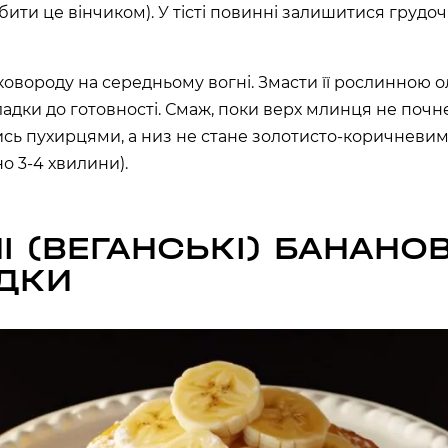
хв
сек
бити це вінчиком). У тісті повинні залишитися грудо
Наше право на життя, свободу
та творчість вибороли ті, хто
сковороду на середньому вогні. Змасти її рослинною о
свої життя — віддав.
ИЙ ШЛЯХ»)
ладки до готовності. Смаж, поки верх млинця не почн
Ми пам’ятаємо.
ська область, Україна
сь пухирцями, а низ не стане золотисто-коричневи
о 3-4 хвилини).
І (ВЕГАНСЬКІ) БАНАНОВ
ДКИ