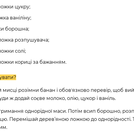
ложки цукру;
жка ваніліну;
ки борошна;
 ложка розпушувача;
ложки солі;
ложки кориці за бажанням.
увати?
й мисці розімни банан і обовʼязково перевір, щоб в
уди ж додай соєве молоко, олію, цукор і ваніль.
тримання однорідної маси. Потім всип борошно, роз
рицю. Перемішай дерев’яною ложкою до однорідності. 
им.