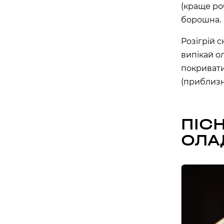
(краще ро
борошна.
Бориспіль
Розігрій 
APOLLO NEXT 027 (ЦУМ «КИЇВСЬК
випікай о
вулиця Київський шлях, 14ж, Бориспіль, Київ
покривати
(приблизн
ПІСН
ОЛА