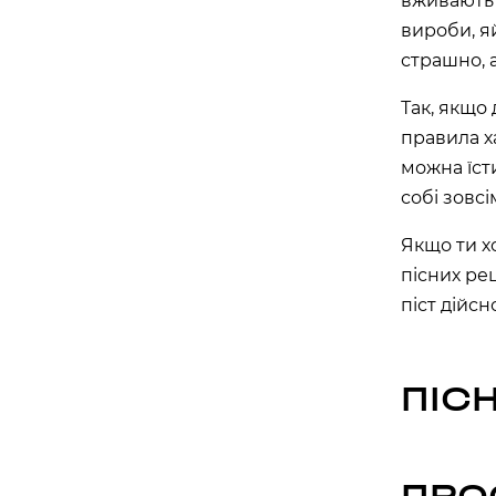
вживають 
вулиця Василя Липківського, 1 А, Київ, Украї
вироби, я
страшно, 
APOLLO NEXT 030 (ТЦ «МАГЕЛАН»)
проспект Академіка Глушкова, 13Б, Київ, Укр
Так, якщо
APOLLO NEXT 031 (ТЦ «СІЛЬПО, БО
правила х
бульвар Миколи Руденка, 14М, Київ, Україна
можна їст
собі зовс
APOLLO NEXT 032 (ТЦ «СІЛЬПО», Т
вулиця Самійла Кішки, 7, Київ, Україна
Якщо ти х
пісних ре
APOLLO NEXT 038 (ТЦ DOMA CENTE
“ДАРНИЦЯ”)
піст дійс
вулиця Будівельників, 40, Київ, Україна, 02
APOLLO NEXT 040 (ТЦ ЕКО МАРКЕТ)
ПІС
проспект Червоної Калини, 17, Київ, Україна,
Одеса