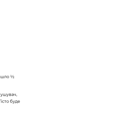
ийшло ½
пушувач,
Тісто буде