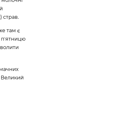
а молочні
 й
) страв.
же там є
а пʼятницю
зволити
смачних
ь Великий