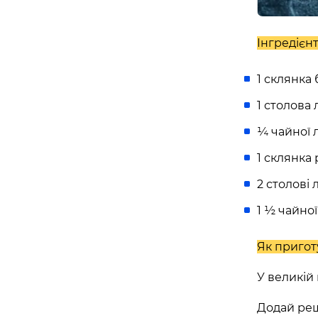
майдан Згоди, 6, Житомир, Житомирська обл
Інгредієнт
Івано-Франківськ
1 склянка
APOLLO NEXT 039 (WINETIME)
Південний бульвар, 25, Івано-Франківськ, Ів
1 столова
область, Україна
¼ чайної 
Біла Церква
1 склянка
2 столові 
APOLLO NEXT 035 (ТРЦ «ГЕРМЕС»)
вулиця Ярослава Мудрого, 40, Біла Церква, 
1 ½ чайно
Україна
Як пригот
Вінниця
У великій
APOLLO NEXT 033 (ТЦ «МАГІГРАНД»
Додай реш
вулиця Келецька, 78в, Вінниця, Вінницька об