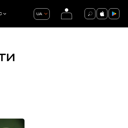
С
UA
ТИ
події
ВСІ ПОДІЇ
БЕЗКОШТОВНО