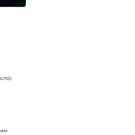
сло);
ним