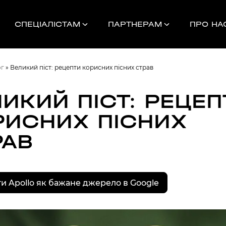
СПЕЦІАЛІСТАМ
ПАРТНЕРАМ
ПРО НА
ог
»
Великий піст: рецепти корисних пісних страв
ИКИЙ ПІСТ: РЕЦЕП
РИСНИХ ПІСНИХ
Найближчі 
РАВ
УНОК
и Apollo як бажане джерело в Google
000
НДАМ, КОМАНДАМ