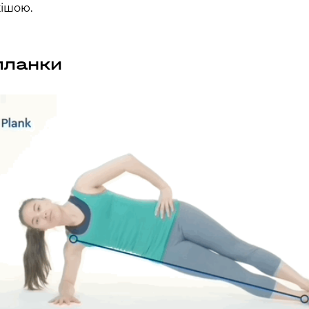
хв
сек
кішою.
Наше право на життя, свободу
та творчість вибороли ті, хто
 планки
свої життя — віддав.
ИЙ ШЛЯХ»)
Ми пам’ятаємо.
ська область, Україна