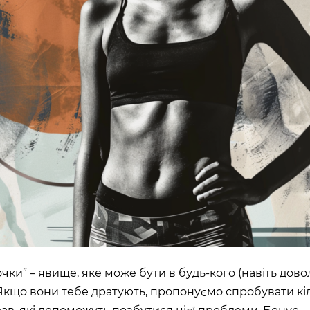
ШЕ
ВІДКРИТ
)
ROOFTOP.
Сб
LTIMALL»)
🌳
A)
ЛЬНИЙ»,
на, 02000
чки” – явище, яке може бути в будь-кого (навіть дово
Якщо вони тебе дратують, пропонуємо спробувати кі
ИН»)