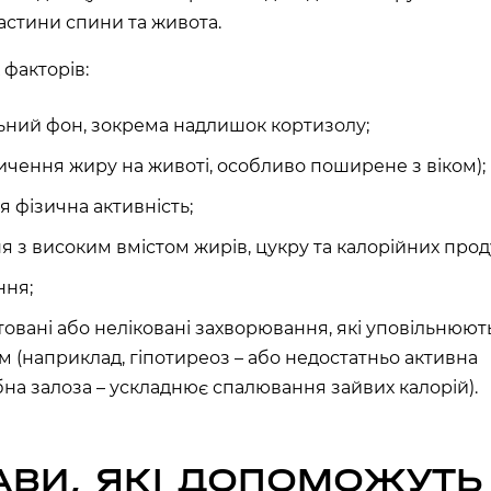
астини спини та живота.
ТОВСЬКОГО)
ласть, Україна
 факторів:
ний фон, зокрема надлишок кортизолу;
л., Україна
пичення жиру на животі, особливо поширене з віком);
я фізична активність;
я з високим вмістом жирів, цукру та калорійних проду
ARDENS)
ка область, Україна
ння;
товані або неліковані захворювання, які уповільнюют
асть, Україна
м (наприклад, гіпотиреоз – або недостатньо активна
на залоза – ускладнює спалювання зайвих калорій).
АВИ, ЯКІ ДОПОМОЖУТЬ