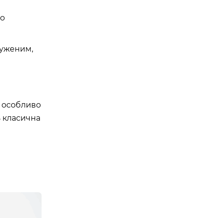
до
руженим,
, особливо
ь класична