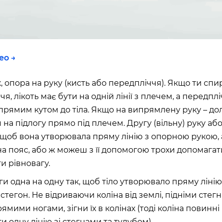
ео →
к, опора на руку (кисть або передпліччя). Якщо ти сп
я, лікоть має бути на одній лінії з плечем, а передплі
д прямим кутом до тіла. Якщо на випрямлену руку – д
 на підлогу прямо під плечем. Другу (вільну) руку аб
, щоб вона утворювала пряму лінію з опорною рукою,
 на пояс, або ж можеш з її допомогою трохи допомагат
и рівновагу.
ги одна на одну так, щоб тіло утворювало пряму лінію
стегон. Не відриваючи коліна від землі, підніми стег
ямими ногами, зігни їх в колінах (тоді коліна повинні
и одну лінію зі стегнами та тулубом).