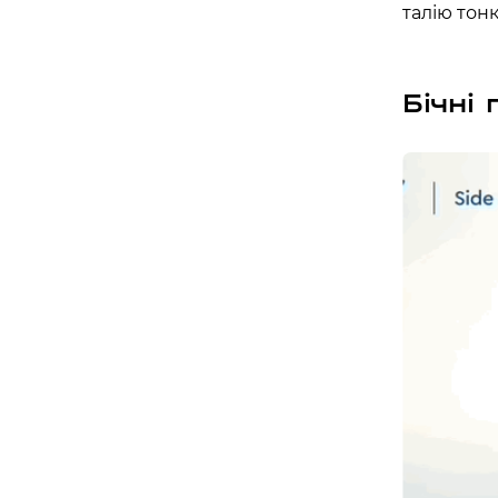
талію тон
Бориспіль
Бічні
APOLLO NEXT 027 (ЦУМ «КИЇВСЬК
вулиця Київський шлях, 14ж, Бориспіль, Київ