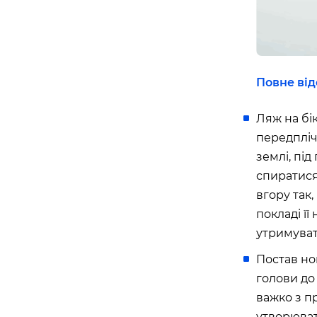
Повне від
Ляж на бі
передплічч
землі, пі
спиратися
вгору так
покладі її
утримуват
Постав но
голови до 
важко з пр
утворюват