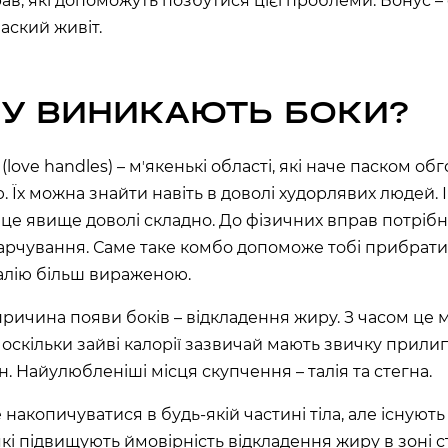
рав, які допоможуть позбутися цієї проблеми. Бонус –
на, 02000
лаский живіт.
аїна
У ВИНИКАЮТЬ БОКИ?
РЩАГІВКА»)
 (love handles) – мʼякенькі області, які наче паском об
ЕРЕМКИ)
. Їх можна знайти навіть в доволі худорлявих людей. І
це явище доволі складно. До фізичних вправ потріб
арчування. Саме таке комбо допоможе тобі прибрати
R, МЕТРО
алію більш вираженою.
000
ричина появи боків – відкладення жиру. З часом це 
 оскільки зайві калорії зазвичай мають звичку прили
 02000
н. Найулюбленіші місця скупчення – талія та стегна.
накопичуватися в будь-якій частині тіла, але існують
які підвищують ймовірність відкладення жиру в зоні с