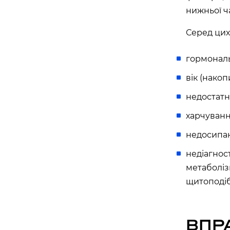
нижньої ч
APOLLO NEXT 036 (ТЦ «СІМ’Я», КО
вулиця Семена Палія, 93А, Одеса, Одеська об
Серед цих
APOLLO NEXT 037 (ТРЦ «ОСТРІВ»)
гормональ
вулиця Новощіпний Ряд, 2, Одеса, Одеська об
вік (нако
Львів
недостатн
харчуванн
APOLLO NEXT 024 (ТРЦ VICTORIA G
вулиця Кульпарківська, 226А, Львів, Львівсь
недосипа
APOLLO NEXT 034 (БЦ «ТАУРУС»)
недіагнос
вулиця Героїв УПА, 73б, Львів, Львівська обл
метаболіз
щитоподіб
Житомир
APOLLO NEXT 041 (ЯРМАРОК)
ВПР