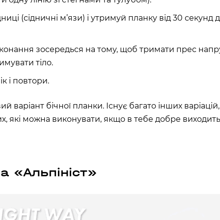
ниці (сідничні м’язи) і утримуй планку від 30 секунд 
иконання зосередься на тому, щоб тримати прес нап
имувати тіло.
к і повтори.
ий варіант бічної планки. Існує багато інших варіацій
х, які можна виконувати, якщо в тебе добре виходит
а «Альпініст»