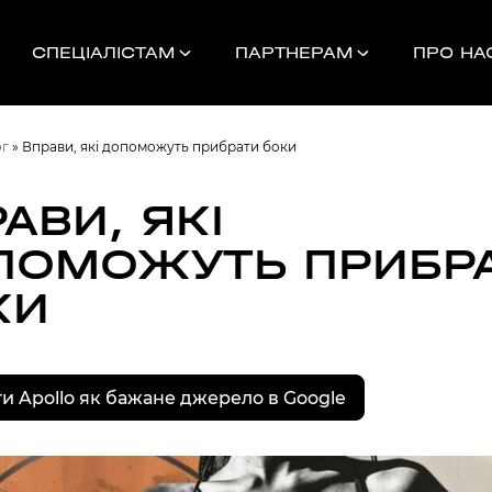
СПЕЦІАЛІСТАМ
ПАРТНЕРАМ
ПРО НА
ог
»
Вправи, які допоможуть прибрати боки
АВИ, ЯКІ
ПОМОЖУТЬ ПРИБР
Найближчі 
КИ
УНОК
и Apollo як бажане джерело в Google
000
НДАМ, КОМАНДАМ