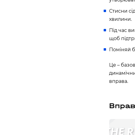
Стисни сід
хвилини.
Під час в
щоб підтр
Поміняй бі
Це – базов
динамічни
вправа.
Вправ