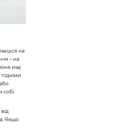
ираєшся на
ччя – на
олоня має
о підніми
 або
и собі
 від
на. Якщо