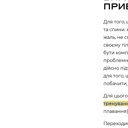
майдан Згоди, 6, Житомир, Житомирська обл
ПРИ
Івано-Франківськ
Для того,
та спини.
APOLLO NEXT 039 (WINETIME)
жаль, не 
Південний бульвар, 25, Івано-Франківськ, Ів
своєму ті
область, Україна
бути комп
проблемні
Біла Церква
дійсно пі
для того,
APOLLO NEXT 035 (ТРЦ «ГЕРМЕС»)
побачити,
вулиця Ярослава Мудрого, 40, Біла Церква, 
Україна
Для цього
тренуван
Вінниця
плавання)
APOLLO NEXT 033 (ТЦ «МАГІГРАНД»
Переходим
вулиця Келецька, 78в, Вінниця, Вінницька об