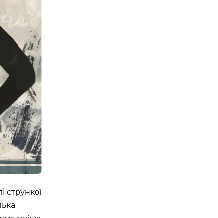
Е ТРЕНУВАННЯ. YOGA
 EPISODE 1
08:00 - 10:00
23 Травня
Організатор:
 Аутдор-зони
APOLLO NEXT
лі стрункої
лька