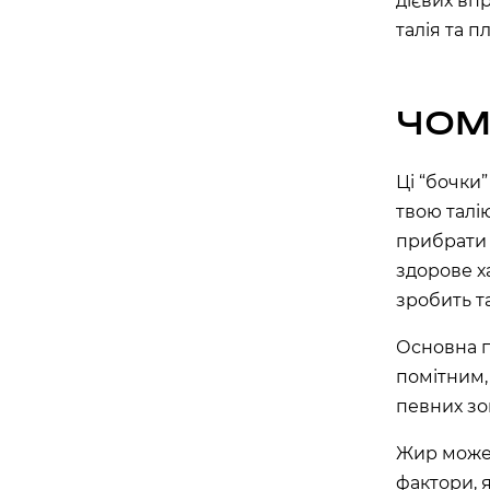
дієвих вп
вулиця Василя Липківського, 1 А, Київ, Украї
талія та п
APOLLO NEXT 030 (ТЦ «МАГЕЛАН»)
проспект Академіка Глушкова, 13Б, Київ, Укр
ЧОМ
APOLLO NEXT 031 (ТЦ «СІЛЬПО, БО
бульвар Миколи Руденка, 14М, Київ, Україна
Ці “бочки”
APOLLO NEXT 032 (ТЦ «СІЛЬПО», Т
твою талію
вулиця Самійла Кішки, 7, Київ, Україна
прибрати 
здорове х
APOLLO NEXT 038 (ТЦ DOMA CENTE
“ДАРНИЦЯ”)
зробить т
вулиця Будівельників, 40, Київ, Україна, 02
Основна п
APOLLO NEXT 040 (ТЦ ЕКО МАРКЕТ)
помітним,
проспект Червоної Калини, 17, Київ, Україна,
певних зо
Жир може 
Одеса
фактори, 