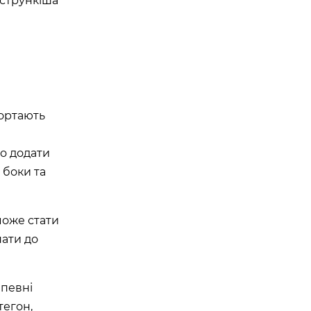
 стрункіша
гортають
но додати
 боки та
може стати
пати до
 певні
тегон,