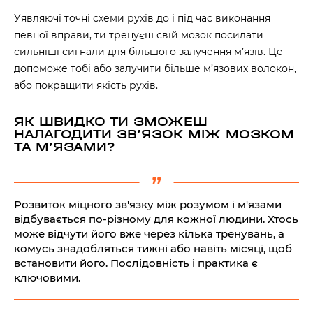
Уявляючі точні схеми рухів до і під час виконання
певної вправи, ти тренуєш свій мозок посилати
сильніші сигнали для більшого залучення м’язів. Це
допоможе тобі або залучити більше м’язових волокон,
або покращити якість рухів.
ЯК ШВИДКО ТИ ЗМОЖЕШ
НАЛАГОДИТИ ЗВʼЯЗОК МІЖ МОЗКОМ
ТА МʼЯЗАМИ?
Розвиток міцного зв'язку між розумом і м'язами
відбувається по-різному для кожної людини. Хтось
може відчути його вже через кілька тренувань, а
комусь знадобляться тижні або навіть місяці, щоб
встановити його. Послідовність і практика є
ключовими.