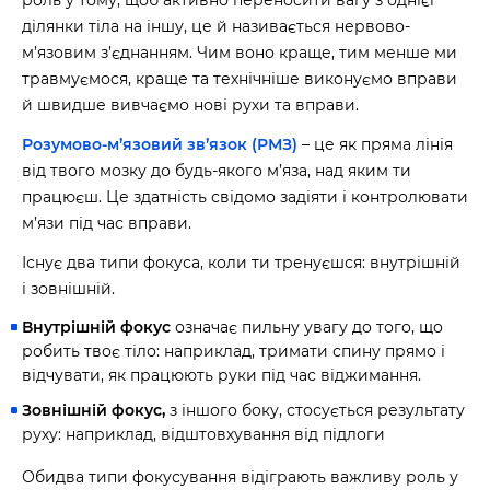
роль у тому, щоб активно переносити вагу з однієї
ділянки тіла на іншу, це й називається нервово-
м’язовим з’єднанням. Чим воно краще, тим менше ми
травмуємося, краще та технічніше виконуємо вправи
й швидше вивчаємо нові рухи та вправи.
Розумово-м’язовий зв’язок (РМЗ)
– це як пряма лінія
від твого мозку до будь-якого м’яза, над яким ти
працюєш. Це здатність свідомо задіяти і контролювати
м’язи під час вправи.
Існує два типи фокуса, коли ти тренуєшся: внутрішній
і зовнішній.
Внутрішній фокус
означає пильну увагу до того, що
робить твоє тіло: наприклад, тримати спину прямо і
відчувати, як працюють руки під час віджимання.
Зовнішній фокус,
з іншого боку, стосується результату
руху: наприклад, відштовхування від підлоги
Обидва типи фокусування відіграють важливу роль у