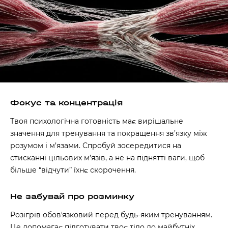
Фокус та концентрація
Твоя психологічна готовність має вирішальне
значення для тренування та покращення зв’язку між
розумом і м’язами. Спробуй зосередитися на
стисканні цільових м’язів, а не на піднятті ваги, щоб
більше “відчути” їхнє скорочення.
Не забувай про розминку
Розігрів обовʼязковий перед будь-яким тренуванням.
Це допомагає підготувати твоє тіло до майбутніх