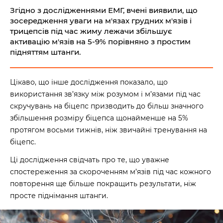
Згідно з дослідженнями ЕМГ, вчені виявили, що
зосередження уваги на м'язах грудних м'язів і
трицепсів під час жиму лежачи збільшує
активацію м'язів на 5-9% порівняно з простим
підняттям штанги.
Цікаво, що інше дослідження показало, що
використання зв’язку між розумом і м’язами під час
скручувань на біцепс призводить до більш значного
збільшення розміру біцепса щонайменше на 5%
протягом восьми тижнів, ніж звичайні тренування на
біцепс.
Ці дослідження свідчать про те, що уважне
спостереження за скороченням м’язів під час кожного
повторення ще більше покращить результати, ніж
просте піднімання штанги.