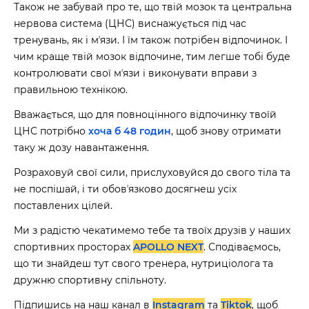
Також не забувай про те, що твій мозок та центральна
нервова система (ЦНС) виснажується під час
тренувань, як і мʼязи. І їм також потрібен відпочинок. І
чим краще твій мозок відпочине, тим легше тобі буде
контролювати свої мʼязи і виконувати вправи з
правильною технікою.
Вважається, що для повноцінного відпочинку твоїй
ЦНС потрібно
хоча б 48 годин
, щоб знову отримати
таку ж дозу навантаження.
Розраховуй свої сили, прислуховуйся до свого тіла та
не поспішай, і ти обовʼязково досягнеш усіх
поставлених цілей.
Ми з радістю чекатимемо тебе та твоїх друзів у наших
спортивних просторах
APOLLO NEXT
. Сподіваємось,
що ти знайдеш тут свого тренера, нутриціолога та
дружню спортивну спільноту.
Підпишись на наш канал в
Instagram
та
Tiktok
, щоб