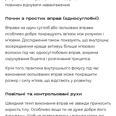
повинен відчувати навантаження.
Почни з простих вправ (односуглобні)
Вправи на один суглоб або ізольовані вправи
особливо добре покращують зв’язок між розумом і
м’язами. Дослідження також показують, що внутрішнє
зосередження краще активує більше м’язових
волокон під час односуглобових вправ, зокрема
скручування біцепса і розгинання трицепса.
Крім того, практика внутрішнього фокусу під час
виконання ізольованих вправ може покращити
розмір і силу м’язів, що відстають у розвитку.
Повільні та контрольовані рухи
Швидкий темп виконання вправ не завжди приносить
користь тілу. Особливо якщо ти не дуже добре його
відчуваєш. Щоб не травмуватись і відчути мʼязи, які