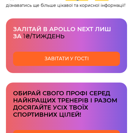
дізнаватись ще більше цікавої та корисної інформації!
ЗАЛІТАЙ В APOLLO NEXT ЛИШ
ЗА
1
₴/ТИЖДЕНЬ
60 секунд пам’яті
О 9:00 ми зупиняємось
ЗАВІТАТИ У ГОСТІ
00
59
хв
сек
Наше право на життя, свободу та
творчість вибороли ті, хто свої життя —
віддав.
ОБИРАЙ СВОГО ПРОФІ СЕРЕД
Ми пам’ятаємо.
НАЙКРАЩИХ ТРЕНЕРІВ І РАЗОМ
ДОСЯГАЙТЕ УСІХ ТВОЇХ
СПОРТИВНИХ ЦІЛЕЙ!