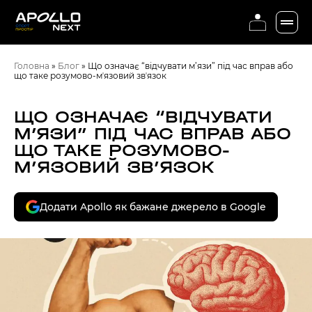
Головна
»
Блог
»
Що означає “відчувати м’язи” під час вправ або
що таке розумово-мʼязовий звʼязок
ЩО ОЗНАЧАЄ “ВІДЧУВАТИ
М’ЯЗИ” ПІД ЧАС ВПРАВ АБО
ЩО ТАКЕ РОЗУМОВО-
МʼЯЗОВИЙ ЗВʼЯЗОК
Додати Apollo як бажане джерело в Google