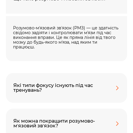
Розумово-мʼязовий звʼязок (РМЗ) — це здатність
свідомо задіяти і контролювати мʼязи під час
виконання вправи. Це як пряма лінія від твого
мозку до будь-якого мʼяза, над яким ти
працюєш.
Які типи фокусу існують під час
тренувань?
Як можна покращити розумово-
мʼязовий звʼязок?