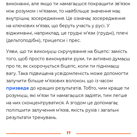
виконанні, але якщо ти намагаєшся покращити зв’язок
між розумом і м’язами, то найбільше значення має
внутрішнє зосередження. Це означає зосередження
на ключових м’язах, що беруть участь у русі. У
віджиманні, наприклад, це грудні м’язи (грудні), плечі
(дельтоподібні), трицепси і прес.
Уяви, що ти виконуєш скручування на біцепс: замість
того, щоб просто виконувати рухи, ти активно думаєш
про те, як скорочується біцепс, коли ти піднімаєш
вагу. Така підвищена усвідомленість може допомогти
залучити більше м’язових волокон, що із часом
призведе
до кращих результатів. Тобто, чим краще ти
розумієш, які м’язи ти намагаєшся задіяти, тим легше
на них сконцентруватися. А згодом це допомагає
поліпшити залучення м’язів, якість рухів і загальні
результати тренувань.