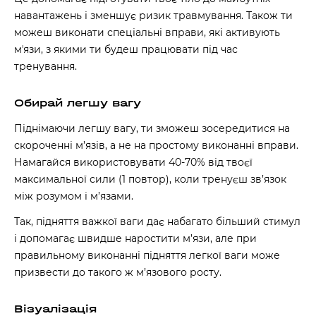
навантажень і зменшує ризик травмування. Також ти
можеш виконати спеціальні вправи, які активують
мʼязи, з якими ти будеш працювати під час
тренування.
Обирай легшу вагу
Піднімаючи легшу вагу, ти зможеш зосередитися на
скороченні м’язів, а не на простому виконанні вправи.
Намагайся використовувати 40-70% від твоєї
максимальної сили (1 повтор), коли тренуєш зв’язок
між розумом і м’язами.
Так, підняття важкої ваги дає набагато більший стимул
і допомагає швидше наростити м’язи, але при
правильному виконанні підняття легкої ваги може
призвести до такого ж м’язового росту.
Візуалізація