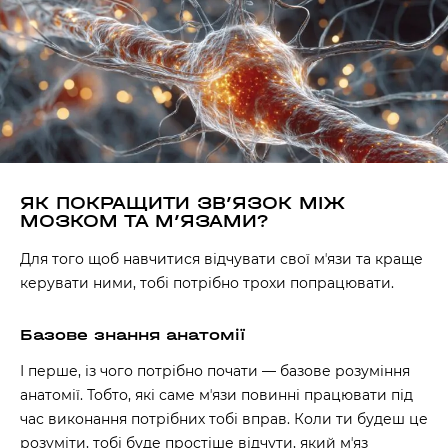
ЯК ПОКРАЩИТИ ЗВʼЯЗОК МІЖ
МОЗКОМ ТА МʼЯЗАМИ?
Для того щоб навчитися відчувати свої мʼязи та краще
керувати ними, тобі потрібно трохи попрацювати.
Базове знання анатомії
І перше, із чого потрібно почати — базове розуміння
анатомії. Тобто, які саме мʼязи повинні працювати під
час виконання потрібних тобі вправ. Коли ти будеш це
розуміти, тобі буде простіше відчути, який мʼяз