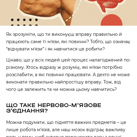
Як зрозуміти, що ти виконуєш вправу правильно й
працюють саме ті мʼязи, які повинні? Тобто, що означає
“відчувати мʼязи” і як навчитися це робити?
Цікаво, що у всіх людей цей процес налагоджений по-
різному. Хтось відразу ж розуміє, які мʼязи потрібно
розслабити, а які повинні працювати. А дехто не може
виконати правильно найпростішу вправу. Тож, від
чого це залежить та чи можна цьому навчитись?
ЩО ТАКЕ НЕРВОВО-М'ЯЗОВЕ
З'ЄДНАННЯ?
Можна подумати, що підняття важких предметів – це
лише робота м’язів, але наш мозок відіграє важливу